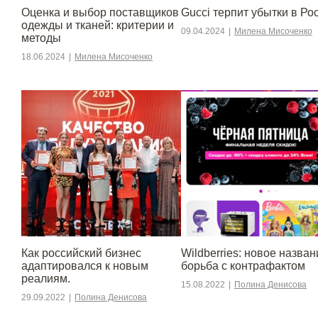
Оценка и выбор поставщиков
Gucci терпит убытки в Ро
одежды и тканей: критерии и
09.04.2024
|
Милена Мисоченко
методы
18.06.2024
|
Милена Мисоченко
​​Как российский бизнес
Wildberries: новое назван
адаптировался к новым
борьба с контрафактом
реалиям.
15.08.2022
|
Полина Денисова
29.09.2022
|
Полина Денисова