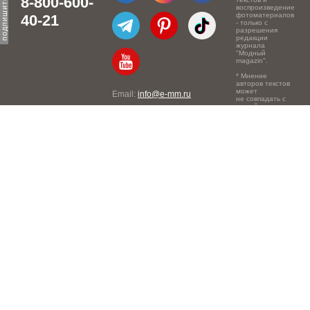
8-800-600-
воспроизведение
фотоматериалов
40-21
- только с
разрешения
редакции
журнала
"Модный
magazin".
* Мнение
авторов текстов
может
Email:
info@e-mm.ru
не совпадать с
точкой зрения
Адреса:
редакции.
Россия, г. Москва, 105066,
Токмаков переулок, дом №
16, строение 2, телефон:
+7-903-140-03-57
Россия, г. Санкт-Петербург,
191186, Офисный центр
"Казанский", Казанская ул,
7, телефон: 8-800-600-40-
21
Россия, г. Краснодар,
105066, Офисный центр
"Кутузовский", Северная
ул., 490, телефон: 8-800-
600-40-21