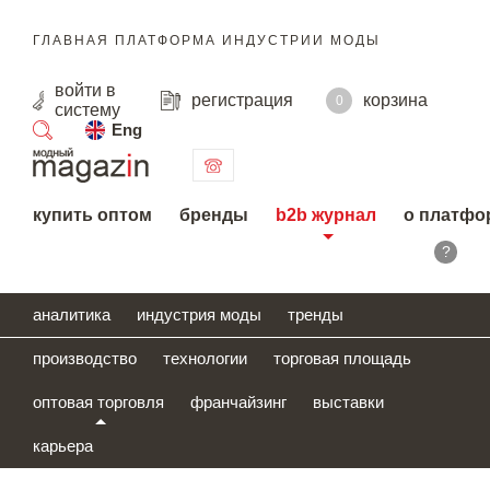
ГЛАВНАЯ ПЛАТФОРМА ИНДУСТРИИ МОДЫ
войти
в
регистрация
корзина
0
систему
Eng
поиск
купить оптом
бренды
b2b журнал
о платфо
?
аналитика
индустрия моды
тренды
производство
технологии
торговая площадь
оптовая торговля
франчайзинг
выставки
карьера