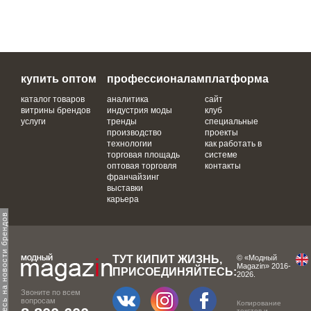
купить оптом
профессионалам
платформа
каталог товаров
аналитика
сайт
витрины брендов
индустрия моды
клуб
услуги
тренды
специальные
производство
проекты
технологии
как работать в
торговая площадь
системе
оптовая торговля
контакты
франчайзинг
выставки
карьера
одпишитесь на новости брендов
ТУТ КИПИТ ЖИЗНЬ,
© «Модный
Magazin» 2016-
ПРИСОЕДИНЯЙТЕСЬ:
2026.
Звоните по всем
вопросам
Копирование
текстов и