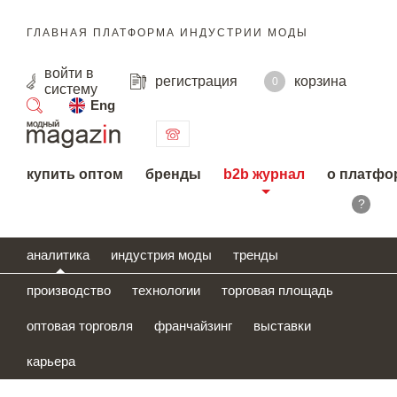
ГЛАВНАЯ ПЛАТФОРМА ИНДУСТРИИ МОДЫ
войти
в
регистрация
корзина
0
систему
Eng
поиск
купить оптом
бренды
b2b журнал
о платфо
?
аналитика
индустрия моды
тренды
производство
технологии
торговая площадь
оптовая торговля
франчайзинг
выставки
карьера