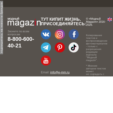
одпишитесь на новости брендов
ТУТ КИПИТ ЖИЗНЬ,
© «Модный
Magazin» 2016-
ПРИСОЕДИНЯЙТЕСЬ:
2026.
Звоните по всем
вопросам
Копирование
8-800-600-
текстов и
воспроизведение
фотоматериалов
40-21
- только с
разрешения
редакции
журнала
"Модный
magazin".
* Мнение
авторов текстов
может
Email:
info@e-mm.ru
не совпадать с
точкой зрения
Адреса:
редакции.
Россия, г. Москва, 105066,
Токмаков переулок, дом №
16, строение 2, телефон:
+7-903-140-03-57
Россия, г. Санкт-Петербург,
191186, Офисный центр