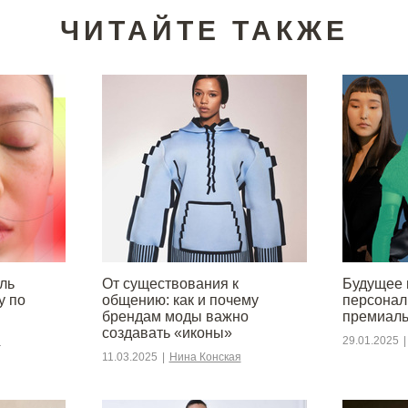
ЧИТАЙТЕ ТАКЖЕ
ль
От существования к
Будущее 
у по
общению: как и почему
персонал
брендам моды важно
премиаль
создавать «иконы»
я
29.01.2025
|
11.03.2025
|
Нина Конская