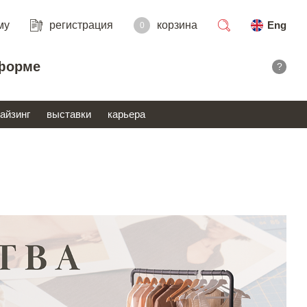
му
регистрация
корзина
Eng
0
поиск
форме
?
айзинг
выставки
карьера