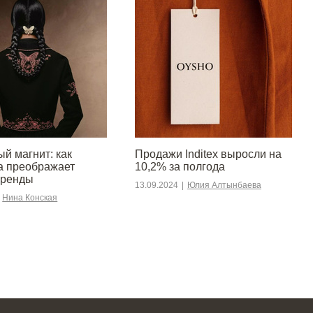
й магнит: как
Продажи Inditex выросли на
а преображает
10,2% за полгода
бренды
13.09.2024
|
Юлия Алтынбаева
Нина Конская