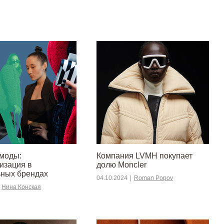
моды:
Компания LVMH покупает
изация в
долю Moncler
ных брендах
04.10.2024
|
Roman Popov
Нина Конская