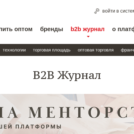
войти
в систе
пить оптом
бренды
b2b журнал
о плат
технологии
торговая площадь
оптовая торговля
франч
B2B Журнал