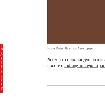
пишитесь на новости брендов
Исаак Ильич Левитан. Автопортрет
Всем, кто неравнодушен к и
посетить
официальную стран