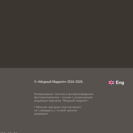
© «Модный Magazin» 2016-2026.
Eng
Копирование текстов и воспроизведение
фотоматериалов - только с разрешения
редакции журнала "Модный magazin".
* Мнение авторов текстов может
не совпадать с точкой зрения
редакции.