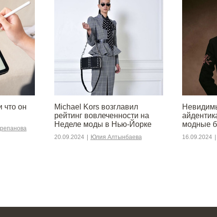
и что он
Michael Kors возглавил
Невидимы
рейтинг вовлеченности на
айдентик
Неделе моды в Нью-Йорке
модные 
орепанова
20.09.2024
|
Юлия Алтынбаева
16.09.2024
|