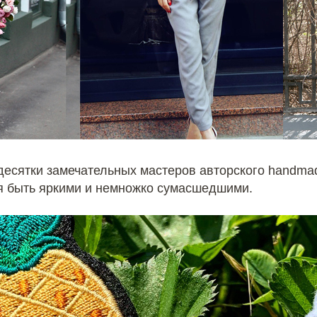
десятки замечательных мастеров авторского handma
тся быть яркими и немножко сумасшедшими.