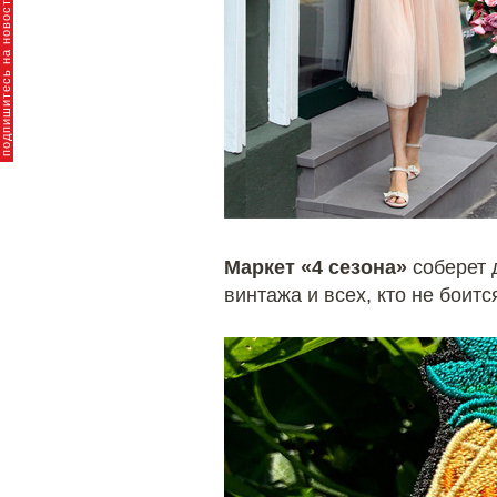
пишитесь на новости брендов
Маркет «4 сезона»
соберет 
винтажа и всех, кто не бои