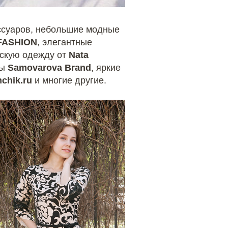
ссуаров, небольшие модные
FASHION
, элегантные
рскую одежду от
Nata
ды
Samovarova Brand
, яркие
chik.ru
и многие другие.