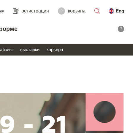
му
регистрация
корзина
Eng
0
поиск
форме
?
айзинг
выставки
карьера