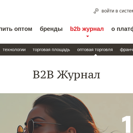
войти
в систе
пить оптом
бренды
b2b журнал
о плат
технологии
торговая площадь
оптовая торговля
франч
B2B Журнал