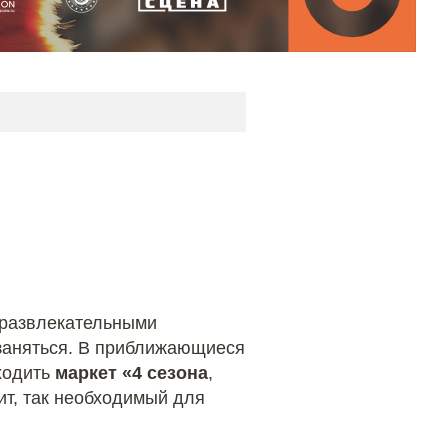
 развлекательными
м заняться. В приближающиеся
ходить
маркет «4 сезона
,
ит, так необходимый для