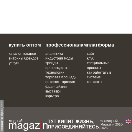
купить оптом
профессионалам
платформа
каталог товаров
аналитика
сайт
витрины брендов
индустрия моды
клуб
услуги
тренды
специальные
производство
проекты
технологии
как работать в
торговая площадь
системе
оптовая торговля
контакты
франчайзинг
выставки
карьера
одпишитесь на новости брендов
ТУТ КИПИТ ЖИЗНЬ,
© «Модный
Magazin» 2016-
ПРИСОЕДИНЯЙТЕСЬ:
2026.