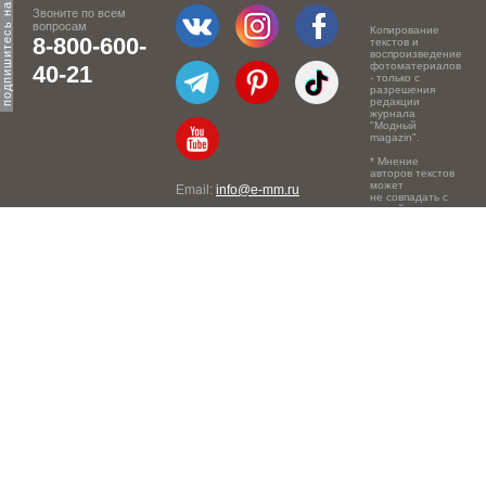
Звоните по всем
вопросам
Копирование
8-800-600-
текстов и
воспроизведение
фотоматериалов
40-21
- только с
разрешения
редакции
журнала
"Модный
magazin".
* Мнение
авторов текстов
может
Email:
info@e-mm.ru
не совпадать с
точкой зрения
Адреса:
редакции.
Россия, г. Москва, 105066,
Токмаков переулок, дом №
16, строение 2, телефон:
+7-903-140-03-57
Россия, г. Санкт-Петербург,
191186, Офисный центр
"Казанский", Казанская ул,
7, телефон: 8-800-600-40-
21
Россия, г. Краснодар,
105066, Офисный центр
"Кутузовский", Северная