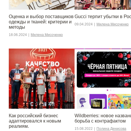
Оценка и выбор поставщиков
Gucci терпит убытки в Ро
одежды и тканей: критерии и
09.04.2024
|
Милена Мисоченко
методы
18.06.2024
|
Милена Мисоченко
​​Как российский бизнес
Wildberries: новое назван
адаптировался к новым
борьба с контрафактом
реалиям.
15.08.2022
|
Полина Денисова