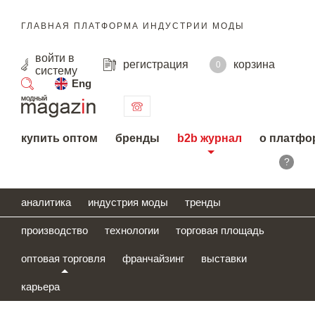
ГЛАВНАЯ ПЛАТФОРМА ИНДУСТРИИ МОДЫ
войти
в
регистрация
корзина
0
систему
Eng
поиск
купить оптом
бренды
b2b журнал
о платфо
?
аналитика
индустрия моды
тренды
производство
технологии
торговая площадь
оптовая торговля
франчайзинг
выставки
карьера