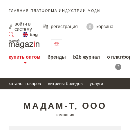
ГЛАВНАЯ ПЛАТФОРМА ИНДУСТРИИ МОДЫ
войти
в
регистрация
корзина
0
систему
Eng
поиск
купить оптом
бренды
b2b журнал
о платфо
?
каталог товаров
витрины брендов
услуги
МАДАМ-Т, ООО
компания