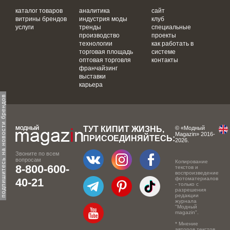
каталог товаров
аналитика
сайт
витрины брендов
индустрия моды
клуб
услуги
тренды
специальные
производство
проекты
технологии
как работать в
торговая площадь
системе
оптовая торговля
контакты
франчайзинг
выставки
карьера
одпишитесь на новости брендов
ТУТ КИПИТ ЖИЗНЬ,
© «Модный
Magazin» 2016-
ПРИСОЕДИНЯЙТЕСЬ:
2026.
Звоните по всем
вопросам
Копирование
8-800-600-
текстов и
воспроизведение
фотоматериалов
40-21
- только с
разрешения
редакции
журнала
"Модный
magazin".
* Мнение
авторов текстов