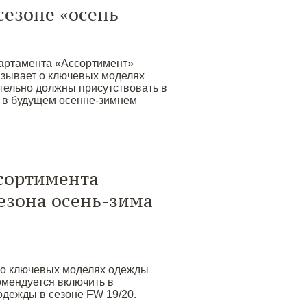
сезоне «осень-
партамента «Ассортимент»
казывает о ключевых моделях
тельно должны присутствовать в
 в будущем осенне-зимнем
сортимента
езона осень-зима
 о ключевых моделях одежды
омендуется включить в
одежды в сезоне FW 19/20.