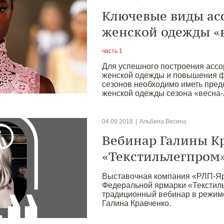
Ключевые виды ас
женской одежды «в
часть 1
Для успешного построения асс
женской одежды и повышения ф
сезонов необходимо иметь пред
женской одежды сезона «весна-
04.09.2018
|
Альбина Весина
Вебинар Галины К
«Текстильлегпром
Выставочная компания «РЛП-Яр
Федеральной ярмарки «Текстиль
традиционный вебинар в режиме
Галина Кравченко.