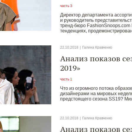
часть 3
Директор департамента ассортим
и руководитель представительс
тренд-бюро FashionSnoops.com 
тенденциях, продемонстрирован
22.10.2018
|
Галина Кравченко
Анализ показов се
2019»
часть 1
Что из огромного потока образ
дизайнерами на мировых неделя
предстоящего сезона SS19? Ми
22.10.2018
|
Галина Кравченко
Анализ показов се