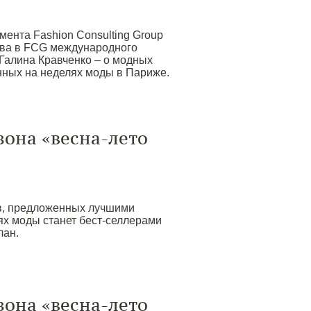
ента Fashion Consulting Group
тва в FCG международного
Галина Кравченко – о модных
ных на неделях моды в Париже.
зона «весна-лето
ов, предложенных лучшими
х моды станет бест-селлерами
лан.
зона «весна-лето