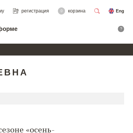
му
регистрация
корзина
Eng
0
поиск
форме
?
ЕВНА
сезоне «осень-