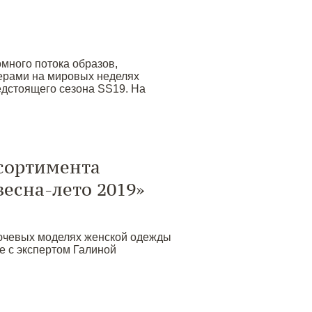
омного потока образов,
рами на мировых неделях
едстоящего сезона SS19. На
сортимента
есна-лето 2019»
ючевых моделях женской одежды
е с экспертом Галиной