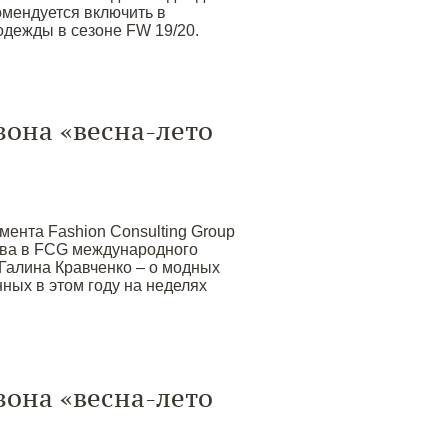
омендуется включить в
одежды в сезоне FW 19/20.
зона «весна-лето
ента Fashion Consulting Group
тва в FCG международного
Галина Кравченко – о модных
ных в этом году на неделях
зона «весна-лето