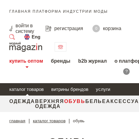
ГЛАВНАЯ ПЛАТФОРМА ИНДУСТРИИ МОДЫ
войти
в
регистрация
корзина
0
систему
Eng
поиск
купить оптом
бренды
b2b журнал
о платфо
?
каталог товаров
витрины брендов
услуги
ОДЕЖДА
ВЕРХНЯЯ
ОБУВЬ
БЕЛЬЕ
АКСЕССУ
ОДЕЖДА
главная
|
каталог товаров
|
обувь