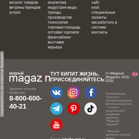
каталог товаров
аналитика
сайт
витрины брендов
индустрия моды
клуб
услуги
тренды
специальные
производство
проекты
технологии
как работать в
торговая площадь
системе
оптовая торговля
контакты
франчайзинг
выставки
карьера
одпишитесь на новости брендов
ТУТ КИПИТ ЖИЗНЬ,
© «Модный
Magazin» 2016-
ПРИСОЕДИНЯЙТЕСЬ:
2026.
Звоните по всем
вопросам
Копирование
8-800-600-
текстов и
воспроизведение
фотоматериалов
40-21
- только с
разрешения
редакции
журнала
"Модный
magazin".
* Мнение
авторов текстов
может