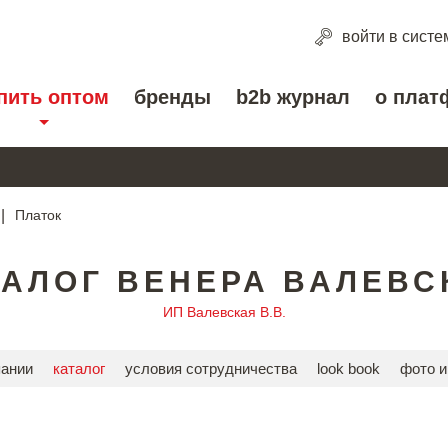
войти
в систе
пить оптом
бренды
b2b журнал
о плат
|
Платок
ТАЛОГ ВЕНЕРА ВАЛЕВС
ИП Валевская В.В.
пании
каталог
условия сотрудничества
look book
фото и