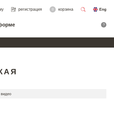
му
регистрация
корзина
Eng
0
поиск
форме
?
КАЯ
 видео