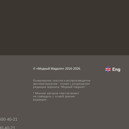
© «Модный Magazin» 2016-2026.
Eng
Копирование текстов и воспроизведение
фотоматериалов - только с разрешения
редакции журнала "Модный magazin".
* Мнение авторов текстов может
не совпадать с точкой зрения
редакции.
600-40-21
00-40-21