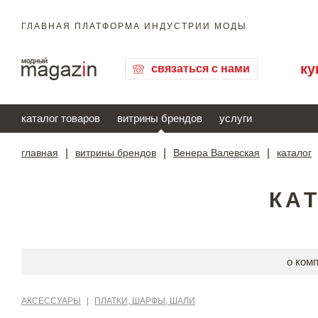
ГЛАВНАЯ ПЛАТФОРМА ИНДУСТРИИ МОДЫ
ку
связаться с нами
каталог товаров
витрины брендов
услуги
главная
|
витрины брендов
|
Венера Валевская
|
каталог
КА
о ком
АКСЕССУАРЫ
|
ПЛАТКИ, ШАРФЫ, ШАЛИ