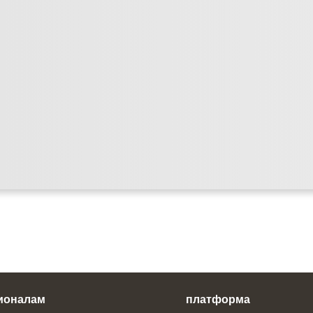
ионалам
платформа