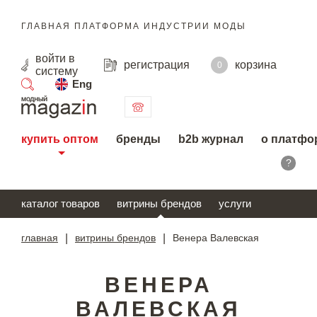
ГЛАВНАЯ ПЛАТФОРМА ИНДУСТРИИ МОДЫ
войти
в
регистрация
корзина
0
систему
Eng
поиск
купить оптом
бренды
b2b журнал
о платфо
?
каталог товаров
витрины брендов
услуги
главная
|
витрины брендов
|
Венера Валевская
ВЕНЕРА
ВАЛЕВСКАЯ