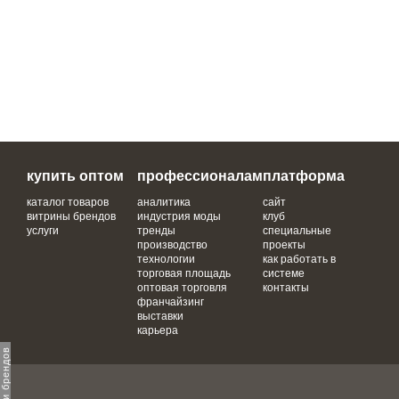
купить оптом
профессионалам
платформа
каталог товаров
аналитика
сайт
витрины брендов
индустрия моды
клуб
услуги
тренды
специальные
производство
проекты
технологии
как работать в
торговая площадь
системе
оптовая торговля
контакты
франчайзинг
выставки
карьера