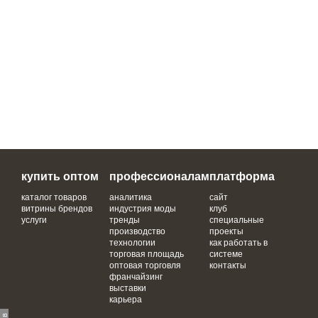
купить оптом
профессионалам
платформа
каталог товаров
аналитика
сайт
витрины брендов
индустрия моды
клуб
услуги
тренды
специальные
производство
проекты
технологии
как работать в
торговая площадь
системе
оптовая торговля
контакты
франчайзинг
выставки
карьера