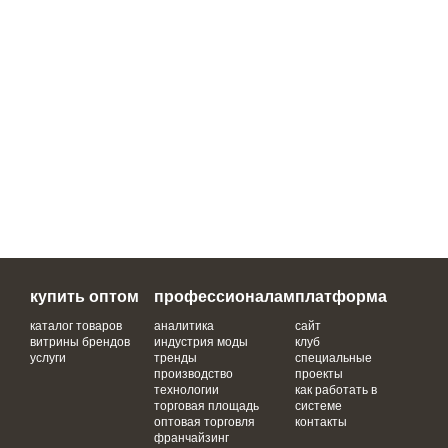
купить оптом
профессионалам
платформа
каталог товаров
аналитика
сайт
витрины брендов
индустрия моды
клуб
услуги
тренды
специальные
производство
проекты
технологии
как работать в
торговая площадь
системе
оптовая торговля
контакты
франчайзинг