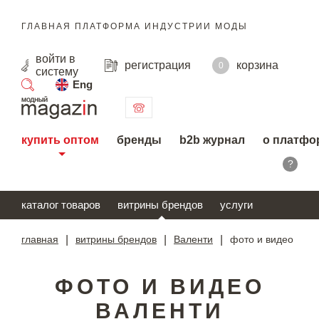
ГЛАВНАЯ ПЛАТФОРМА ИНДУСТРИИ МОДЫ
войти
в
регистрация
корзина
0
систему
Eng
поиск
купить оптом
бренды
b2b журнал
о платфо
?
каталог товаров
витрины брендов
услуги
главная
|
витрины брендов
|
Валенти
|
фото и видео
ФОТО И ВИДЕО
ВАЛЕНТИ