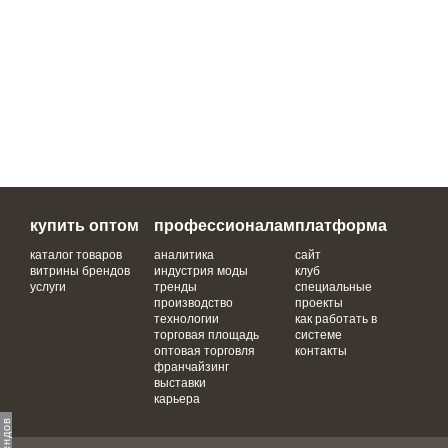
купить оптом
профессионалам
платформа
каталог товаров
аналитика
сайт
витрины брендов
индустрия моды
клуб
услуги
тренды
специальные
производство
проекты
технологии
как работать в
торговая площадь
системе
оптовая торговля
контакты
франчайзинг
выставки
карьера