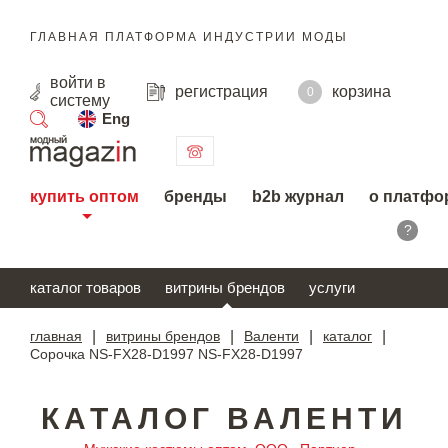
ГЛАВНАЯ ПЛАТФОРМА ИНДУСТРИИ МОДЫ
войти
в
регистрация
корзина
0
систему
Eng
поиск
купить оптом
бренды
b2b журнал
о платфо
?
каталог товаров
витрины брендов
услуги
главная
|
витрины брендов
|
Валенти
|
каталог
|
Сорочка NS-FX28-D1997 NS-FX28-D1997
КАТАЛОГ ВАЛЕНТИ