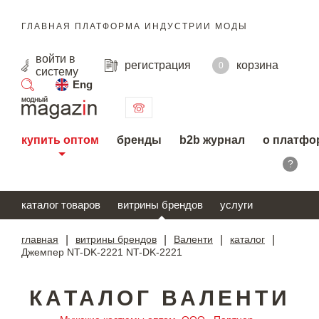
ГЛАВНАЯ ПЛАТФОРМА ИНДУСТРИИ МОДЫ
войти
в
регистрация
корзина
0
систему
Eng
поиск
купить оптом
бренды
b2b журнал
о платфо
?
каталог товаров
витрины брендов
услуги
главная
|
витрины брендов
|
Валенти
|
каталог
|
Джемпер NT-DK-2221 NT-DK-2221
КАТАЛОГ ВАЛЕНТИ