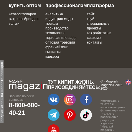
купить оптом
профессионалам
платформа
каталог товаров
аналитика
сайт
витрины брендов
индустрия моды
клуб
услуги
тренды
специальные
производство
проекты
технологии
как работать в
торговая площадь
системе
оптовая торговля
контакты
франчайзинг
выставки
карьера
одпишитесь на новости брендов
ТУТ КИПИТ ЖИЗНЬ,
© «Модный
Magazin» 2016-
ПРИСОЕДИНЯЙТЕСЬ:
2026.
Звоните по всем
вопросам
Копирование
8-800-600-
текстов и
воспроизведение
фотоматериалов
40-21
- только с
разрешения
редакции
журнала
"Модный
magazin".