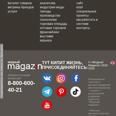
каталог товаров
аналитика
сайт
витрины брендов
индустрия моды
клуб
услуги
тренды
специальные
производство
проекты
технологии
как работать в
торговая площадь
системе
оптовая торговля
контакты
франчайзинг
выставки
карьера
одпишитесь на новости брендов
ТУТ КИПИТ ЖИЗНЬ,
© «Модный
Magazin» 2016-
ПРИСОЕДИНЯЙТЕСЬ:
2026.
Звоните по всем
вопросам
Копирование
8-800-600-
текстов и
воспроизведение
фотоматериалов
40-21
- только с
разрешения
редакции
журнала
"Модный
magazin".
* Мнение
авторов текстов