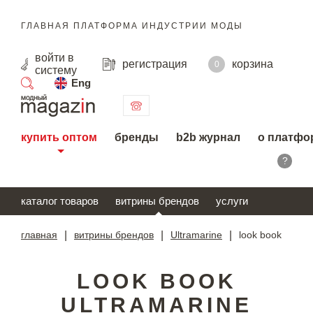
ГЛАВНАЯ ПЛАТФОРМА ИНДУСТРИИ МОДЫ
войти
в
регистрация
корзина
0
систему
Eng
поиск
купить оптом
бренды
b2b журнал
о платфо
?
каталог товаров
витрины брендов
услуги
главная
|
витрины брендов
|
Ultramarine
|
look book
LOOK BOOK
ULTRAMARINE