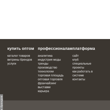
купить оптом
профессионалам
платформа
каталог товаров
аналитика
сайт
витрины брендов
индустрия моды
клуб
услуги
тренды
специальные
производство
проекты
технологии
как работать в
торговая площадь
системе
оптовая торговля
контакты
франчайзинг
выставки
карьера