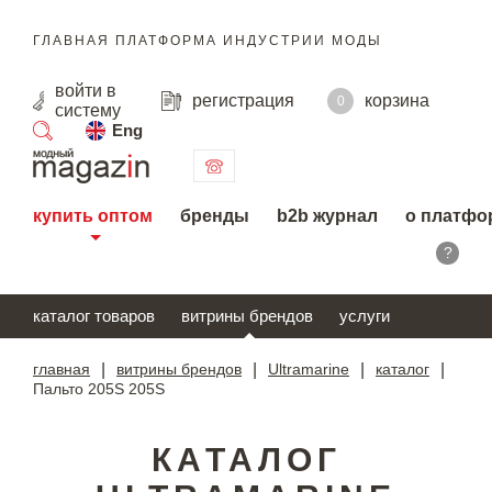
ГЛАВНАЯ ПЛАТФОРМА ИНДУСТРИИ МОДЫ
войти
в
регистрация
корзина
0
систему
Eng
поиск
купить оптом
бренды
b2b журнал
о платфо
?
каталог товаров
витрины брендов
услуги
главная
|
витрины брендов
|
Ultramarine
|
каталог
|
Пальто 205S 205S
КАТАЛОГ