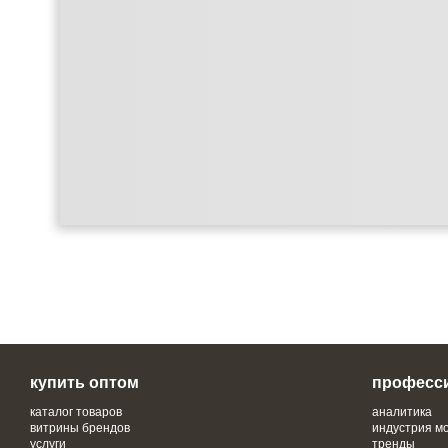
купить оптом
професс
каталог товаров
аналитика
витрины брендов
индустрия м
услуги
тренды