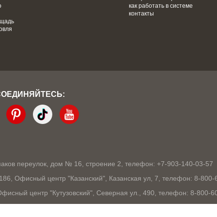
о
как работать в системе
контакты
ощадь
овля
СОЕДИНЯЙТЕСЬ:
кмаков переулок, дом № 16, строение 2, телефон: +7-903-140-03-57
1186, Офисный центр "Казанский", Казанская ул, 7, телефон: 8-800-
 Офисный центр "Кутузовский", Северная ул., 490, телефон: 8-800-6
03105, Офисный центр "London", Ошарская, 77А, телефон: 8-800-60