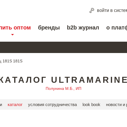
войти
в систе
пить оптом
бренды
b2b журнал
о плат
 181S 181S
КАТАЛОГ ULTRAMARIN
Полунина М.Б., ИП
и
каталог
условия сотрудничества
look book
новости и