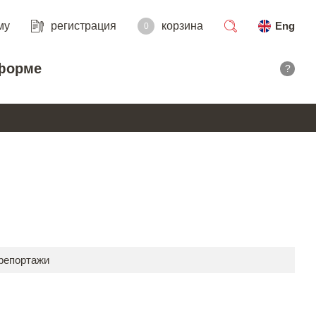
му
регистрация
корзина
Eng
0
поиск
форме
?
E
 репортажи