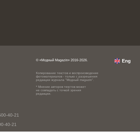
© «Модный Magazin» 2016-2026.
Eng
Копирование текстов и воспроизведение
фотоматериалов - только с разрешения
редакции журнала "Модный magazin".
* Мнение авторов текстов может
не совпадать с точкой зрения
редакции.
600-40-21
00-40-21
0-40-21