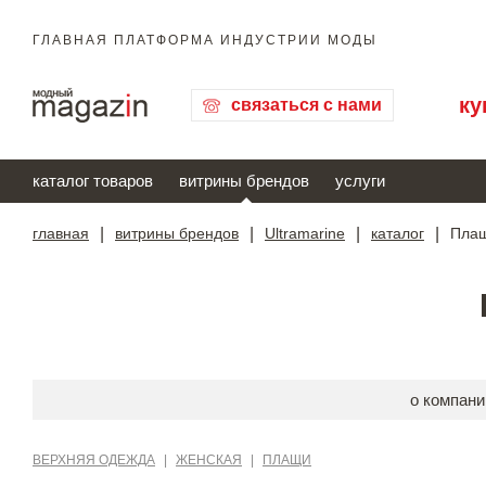
ГЛАВНАЯ ПЛАТФОРМА ИНДУСТРИИ МОДЫ
ку
связаться с нами
каталог товаров
витрины брендов
услуги
главная
|
витрины брендов
|
Ultramarine
|
каталог
|
Плащ
о компани
ВЕРХНЯЯ ОДЕЖДА
|
ЖЕНСКАЯ
|
ПЛАЩИ