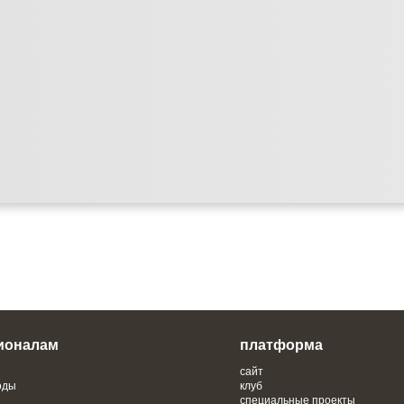
ионалам
платформа
сайт
оды
клуб
специальные проекты