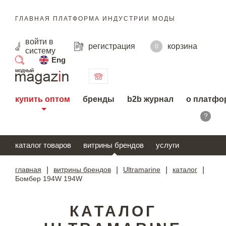
ГЛАВНАЯ ПЛАТФОРМА ИНДУСТРИИ МОДЫ
войти
в
регистрация
корзина
0
систему
Eng
поиск
купить оптом
бренды
b2b журнал
о платфо
?
каталог товаров
витрины брендов
услуги
главная
|
витрины брендов
|
Ultramarine
|
каталог
|
Бомбер 194W 194W
КАТАЛОГ