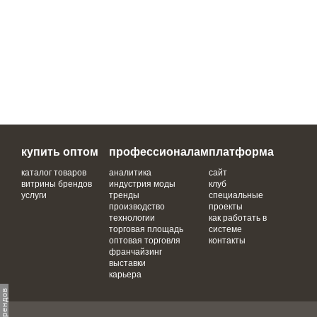
купить оптом
профессионалам
платформа
каталог товаров
аналитика
сайт
витрины брендов
индустрия моды
клуб
услуги
тренды
специальные
производство
проекты
технологии
как работать в
торговая площадь
системе
оптовая торговля
контакты
франчайзинг
выставки
карьера