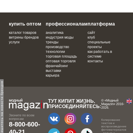
купить оптом
профессионалам
платформа
каталог товаров
аналитика
сайт
витрины брендов
индустрия моды
клуб
услуги
тренды
специальные
производство
проекты
технологии
как работать в
торговая площадь
системе
оптовая торговля
контакты
франчайзинг
выставки
карьера
одпишитесь на новости брендов
ТУТ КИПИТ ЖИЗНЬ,
© «Модный
Magazin» 2016-
ПРИСОЕДИНЯЙТЕСЬ:
2026.
Звоните по всем
вопросам
Копирование
8-800-600-
текстов и
воспроизведение
фотоматериалов
40-21
- только с