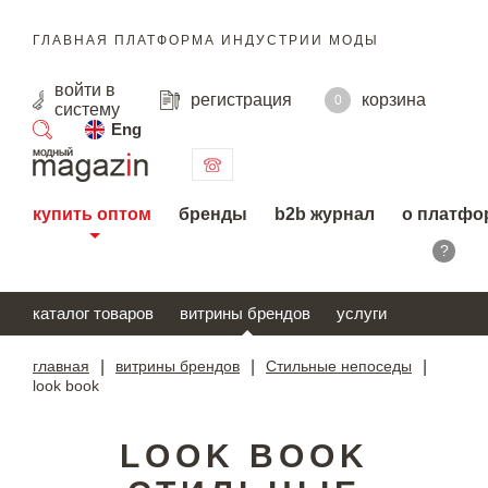
ГЛАВНАЯ ПЛАТФОРМА ИНДУСТРИИ МОДЫ
войти
в
регистрация
корзина
0
систему
Eng
поиск
купить оптом
бренды
b2b журнал
о платфо
?
каталог товаров
витрины брендов
услуги
главная
|
витрины брендов
|
Стильные непоседы
|
look book
LOOK BOOK