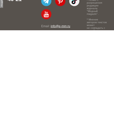
разрешения
редакции
журнала
"Модный
magazin".
* Мнение
авторов текстов
может
Email:
info@e-mm.ru
не совпадать с
точкой зрения
Адреса:
редакции.
Россия, г. Москва, 105066,
Токмаков переулок, дом №
16, строение 2, телефон:
+7-903-140-03-57
Россия, г. Санкт-Петербург,
191186, Офисный центр
"Казанский", Казанская ул,
7, телефон: 8-800-600-40-
21
Россия, г. Краснодар,
105066, Офисный центр
"Кутузовский", Северная
ул., 490, телефон: 8-800-
600-40-21
Россия, г. Нижний
Новгород, 603105,