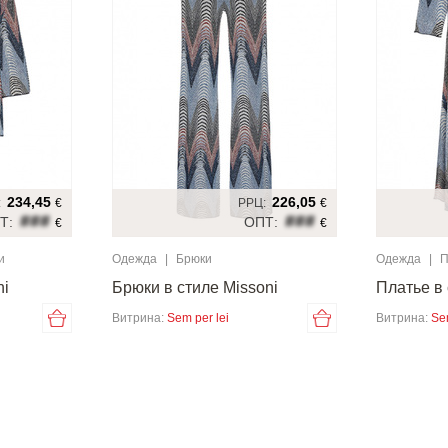
234,45
226,05
:
€
РРЦ:
€
###
###
Т:
ОПТ:
€
€
и
Одежда
|
Брюки
Одежда
|
П
ni
Брюки в стиле Missoni
Платье в 
Витрина:
Sem per lei
Витрина:
Se