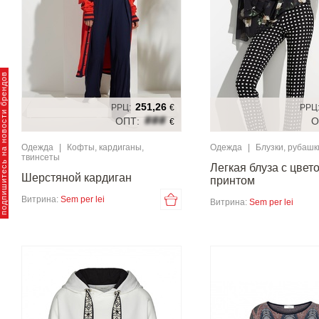
пишитесь на новости брендов
251,26
РРЦ:
€
РРЦ
###
ОПТ:
О
€
Одежда
|
Кофты, кардиганы,
Одежда
|
Блузки, рубашк
твинсеты
Легкая блуза с цве
Шерстяной кардиган
принтом
Витрина:
Sem per lei
Витрина:
Sem per lei