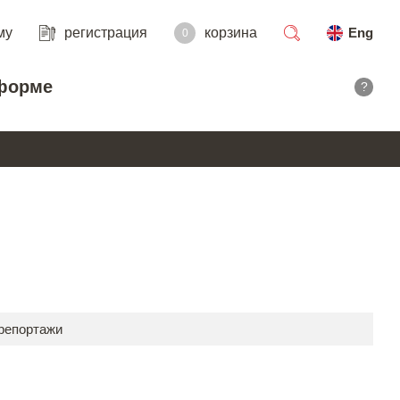
му
регистрация
корзина
Eng
0
поиск
форме
?
 репортажи