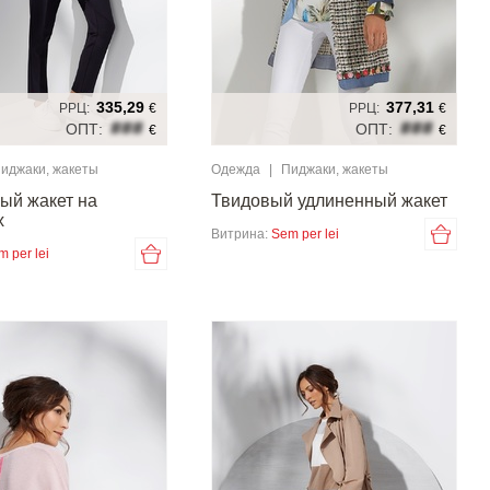
335,29
377,31
РРЦ:
€
РРЦ:
€
###
###
ОПТ:
ОПТ:
€
€
иджаки, жакеты
Одежда
|
Пиджаки, жакеты
ый жакет на
Твидовый удлиненный жакет
х
Витрина:
Sem per lei
m per lei