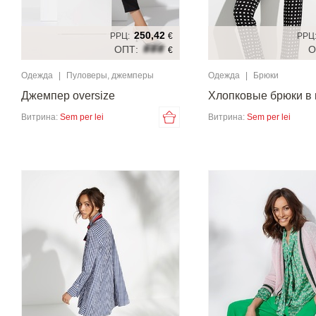
250,42
РРЦ:
€
РРЦ
###
ОПТ:
О
€
Одежда
|
Пуловеры, джемперы
Одежда
|
Брюки
Джемпер oversize
Хлопковые брюки в 
Витрина:
Sem per lei
Витрина:
Sem per lei