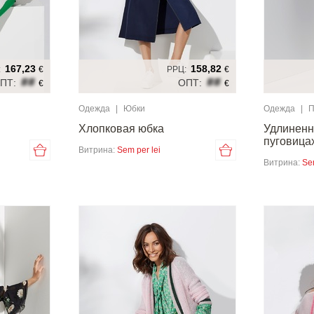
167,23
158,82
:
€
РРЦ:
€
##
##
ПТ:
ОПТ:
€
€
Одежда
|
Юбки
Одежда
|
П
Хлопковая юбка
Удлиненн
пуговица
Витрина:
Sem per lei
Витрина:
Se