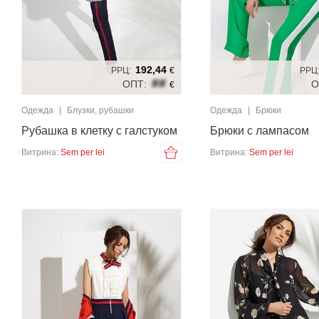
192,44
РРЦ:
€
РРЦ
##
ОПТ:
О
€
Одежда
|
Блузки, рубашки
Одежда
|
Брюки
Рубашка в клетку с галстуком
Брюки с лампасом
Витрина:
Sem per lei
Витрина:
Sem per lei