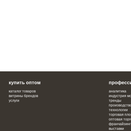
купить оптом
професс
каталог товаров
аналитика
витрины брендов
индустрия м
услуги
тренды
производств
технологии
торговая пл
оптовая торг
франчайзинг
выставки