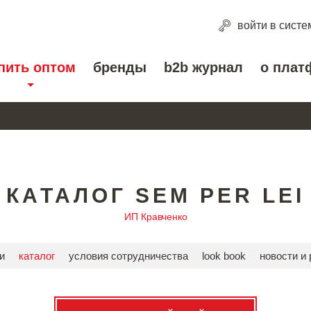
войти
в систе
пить оптом
бренды
b2b журнал
о плат
КАТАЛОГ SEM PER LEI
ИП Кравченко
и
каталог
условия сотрудничества
look book
новости и