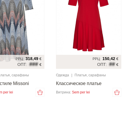
318,49
150,42
РРЦ:
€
РРЦ:
€
###
##
ОПТ:
ОПТ:
€
€
латья, сарафаны
Одежда
|
Платья, сарафаны
стиле Missoni
Классическое платье
m per lei
Витрина:
Sem per lei