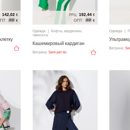
142,02
192,44
:
€
РРЦ:
€
##
##
ПТ:
ОПТ:
€
€
Одежда
|
Кофты, кардиганы,
Одежда
|
П
твинсеты
клетку
Ультрамо
Кашемировый кардиган
Витрина:
Se
Витрина:
Sem per lei