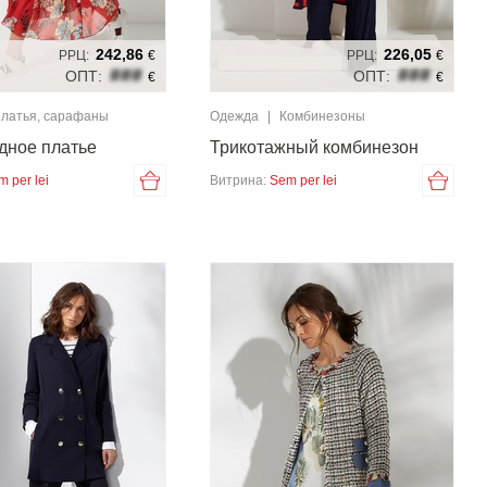
242,86
226,05
РРЦ:
€
РРЦ:
€
###
###
ОПТ:
ОПТ:
€
€
латья, сарафаны
Одежда
|
Комбинезоны
дное платье
Трикотажный комбинезон
m per lei
Витрина:
Sem per lei