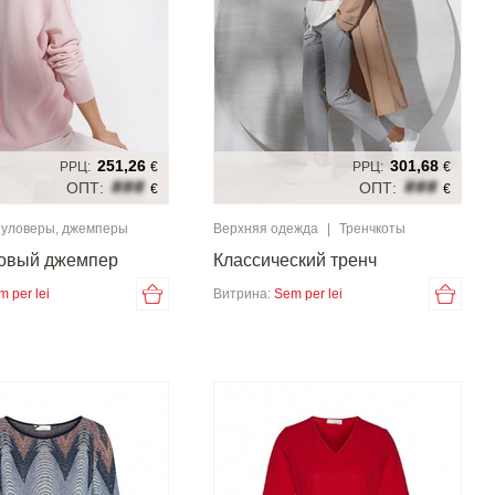
251,26
301,68
РРЦ:
€
РРЦ:
€
###
###
ОПТ:
ОПТ:
€
€
уловеры, джемперы
Верхняя одежда
|
Тренчкоты
овый джемпер
Классический тренч
m per lei
Витрина:
Sem per lei