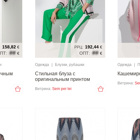
158,82
192,44
:
€
РРЦ:
€
##
##
ПТ:
ОПТ:
€
€
и
Одежда
|
Блузки, рубашки
Одежда
|
П
точным
Стильная блуза с
Кашемир
оригинальным принтом
Витрина:
Se
Витрина:
Sem per lei