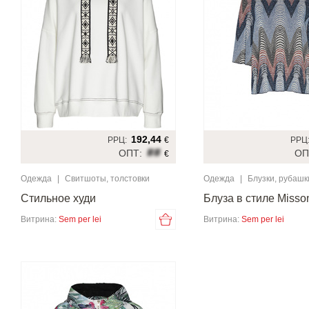
192,44
РРЦ:
€
РРЦ
##
ОПТ:
ОП
€
Одежда
|
Свитшоты, толстовки
Одежда
|
Блузки, рубашк
Стильное худи
Блуза в стиле Misso
Витрина:
Sem per lei
Витрина:
Sem per lei