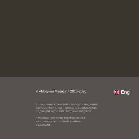
© «Модный Magazin» 2016-2026.
Eng
Копирование текстов и воспроизведение
фотоматериалов - только с разрешения
редакции журнала "Модный magazin".
* Мнение авторов текстов может
не совпадать с точкой зрения
редакции.