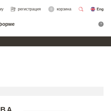
му
регистрация
корзина
Eng
0
поиск
форме
?
ТВА