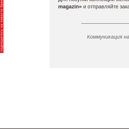
пишитесь на новости брендов
magazin»
и отправляйте зака
Коммуникация на