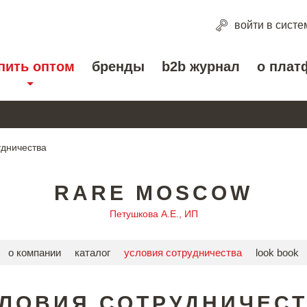
войти
в систе
пить оптом
бренды
b2b журнал
о плат
удничества
RARE MOSCOW
Петушкова А.Е., ИП
о компании
каталог
условия сотрудничества
look book
ЛОВИЯ СОТРУДНИЧЕС