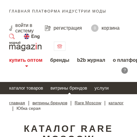
ГЛАВНАЯ ПЛАТФОРМА ИНДУСТРИИ МОДЫ
войти
в
регистрация
корзина
0
систему
Eng
поиск
купить оптом
бренды
b2b журнал
о платфо
?
каталог товаров
витрины брендов
услуги
главная
|
витрины брендов
|
Rare Moscow
|
каталог
|
Юбка серая
КАТАЛОГ RARE