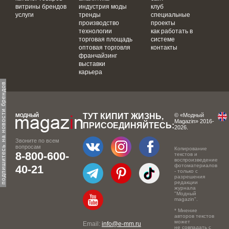
витрины брендов
индустрия моды
клуб
услуги
тренды
специальные
производство
проекты
технологии
как работать в
торговая площадь
системе
оптовая торговля
контакты
франчайзинг
выставки
карьера
одпишитесь на новости брендов
ТУТ КИПИТ ЖИЗНЬ,
© «Модный
Magazin» 2016-
ПРИСОЕДИНЯЙТЕСЬ:
2026.
Звоните по всем
вопросам
Копирование
8-800-600-
текстов и
воспроизведение
фотоматериалов
40-21
- только с
разрешения
редакции
журнала
"Модный
magazin".
* Мнение
авторов текстов
может
Email:
info@e-mm.ru
не совпадать с