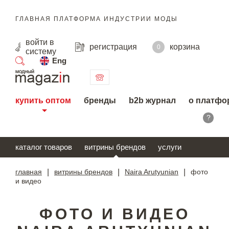
ГЛАВНАЯ ПЛАТФОРМА ИНДУСТРИИ МОДЫ
войти
в
регистрация
корзина
0
систему
Eng
поиск
купить оптом
бренды
b2b журнал
о платфо
?
каталог товаров
витрины брендов
услуги
главная
|
витрины брендов
|
Naira Arutyunian
|
фото
и видео
ФОТО И ВИДЕО