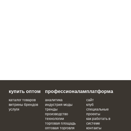
купить оптом
профессионалам
платформа
каталог товаров
аналитика
сайт
витрины брендов
индустрия моды
клуб
услуги
тренды
специальные
производство
проекты
технологии
как работать в
торговая площадь
системе
оптовая торговля
контакты