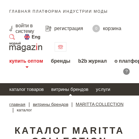
ГЛАВНАЯ ПЛАТФОРМА ИНДУСТРИИ МОДЫ
войти
в
регистрация
корзина
0
систему
Eng
поиск
купить оптом
бренды
b2b журнал
о платфо
?
каталог товаров
витрины брендов
услуги
главная
|
витрины брендов
|
MARITTA COLLECTION
|
каталог
КАТАЛОГ MARITTA