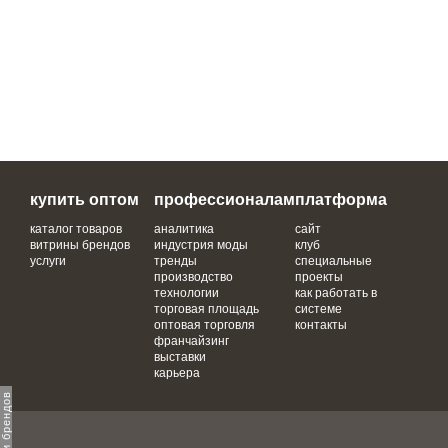
купить оптом
профессионалам
платформа
каталог товаров
аналитика
сайт
витрины брендов
индустрия моды
клуб
услуги
тренды
специальные
производство
проекты
технологии
как работать в
торговая площадь
системе
оптовая торговля
контакты
франчайзинг
выставки
карьера