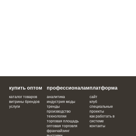
купить оптом
профессионалам
платформа
каталог товаров
аналитика
сайт
витрины брендов
индустрия моды
клуб
услуги
тренды
специальные
производство
проекты
технологии
как работать в
торговая площадь
системе
оптовая торговля
контакты
франчайзинг
выставки