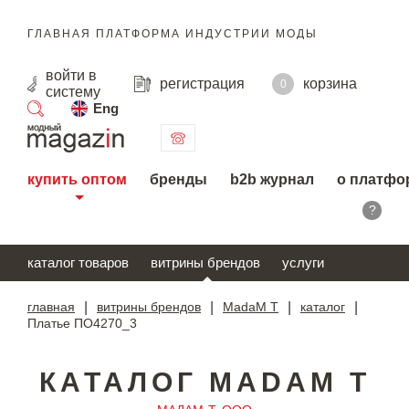
ГЛАВНАЯ ПЛАТФОРМА ИНДУСТРИИ МОДЫ
войти
в
регистрация
корзина
0
систему
Eng
поиск
купить оптом
бренды
b2b журнал
о платфо
?
каталог товаров
витрины брендов
услуги
главная
|
витрины брендов
|
MadaM T
|
каталог
|
Платье ПО4270_3
КАТАЛОГ MADAM T