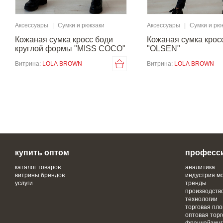
Аксессуары
|
Сумки и рюкзаки
Аксессуары
|
Сумки и рю
Кожаная сумка кросс боди
Кожаная сумка крос
круглой формы "MISS COCO"
"OLSEN"
Витрина:
LOLA BROWN
Витрина:
LOLA BROWN
купить оптом
професс
каталог товаров
аналитика
витрины брендов
индустрия м
услуги
тренды
производств
технологии
торговая пл
оптовая торг