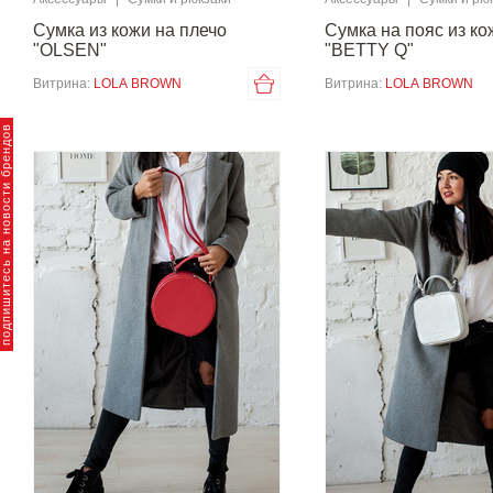
Сумка из кожи на плечо
Сумка на пояс из ко
"OLSEN"
"BETTY Q"
Витрина:
LOLA BROWN
Витрина:
LOLA BROWN
пишитесь на новости брендов