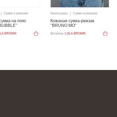
|
Сумки и рюкзаки
Аксессуары
|
Сумки и рюкзаки
сумка на пояс
Кожаная сумка-рюкзак
"BUBBLE"
"BRUNO MO"
LA BROWN
Витрина:
LOLA BROWN