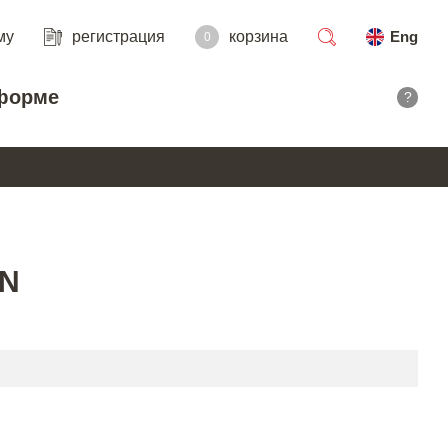
му
регистрация
корзина
Eng
0
поиск
форме
?
N