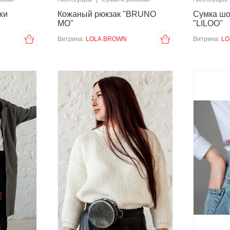
жи
Кожаный рюкзак "BRUNO
Сумка шо
MO"
"LILOO"
Витрина:
LOLA BROWN
Витрина:
LO