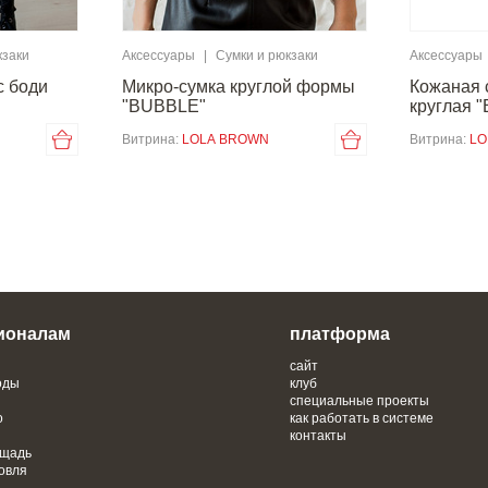
кзаки
Аксессуары
|
Сумки и рюкзаки
Аксессуары
с боди
Микро-сумка круглой формы
Кожаная 
"BUBBLE"
круглая 
Витрина:
LOLA BROWN
Витрина:
LO
ионалам
платформа
сайт
оды
клуб
специальные проекты
о
как работать в системе
контакты
ощадь
овля