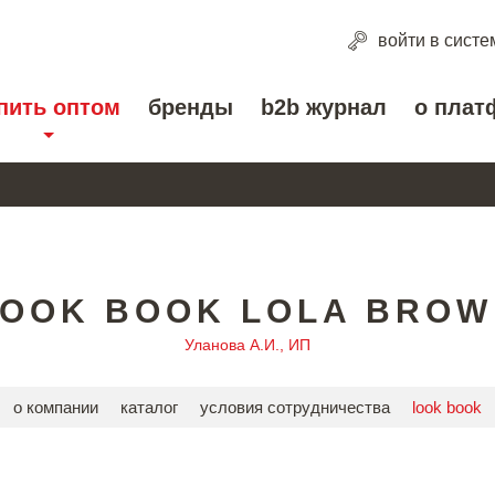
войти
в систе
пить оптом
бренды
b2b журнал
о плат
LOOK BOOK LOLA BROW
Уланова А.И., ИП
о компании
каталог
условия сотрудничества
look book