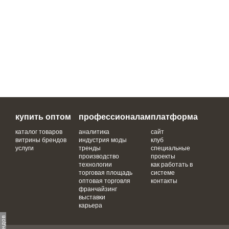
купить оптом
профессионалам
платформа
каталог товаров
аналитика
сайт
витрины брендов
индустрия моды
клуб
услуги
тренды
специальные
производство
проекты
технологии
как работать в
торговая площадь
системе
оптовая торговля
контакты
франчайзинг
выставки
карьера