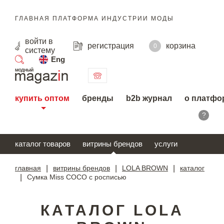
ГЛАВНАЯ ПЛАТФОРМА ИНДУСТРИИ МОДЫ
войти
в
регистрация
корзина
0
систему
Eng
поиск
купить оптом
бренды
b2b журнал
о платфо
?
каталог товаров
витрины брендов
услуги
главная
|
витрины брендов
|
LOLA BROWN
|
каталог
|
Сумка Miss COCO с росписью
КАТАЛОГ LOLA