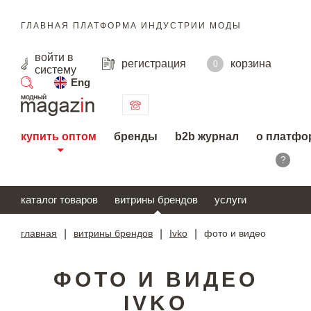
ГЛАВНАЯ ПЛАТФОРМА ИНДУСТРИИ МОДЫ
войти
в
регистрация
корзина
0
систему
Eng
поиск
купить оптом
бренды
b2b журнал
о платфо
?
каталог товаров
витрины брендов
услуги
главная
|
витрины брендов
|
Ivko
|
фото и видео
ФОТО И ВИДЕО
IVKO