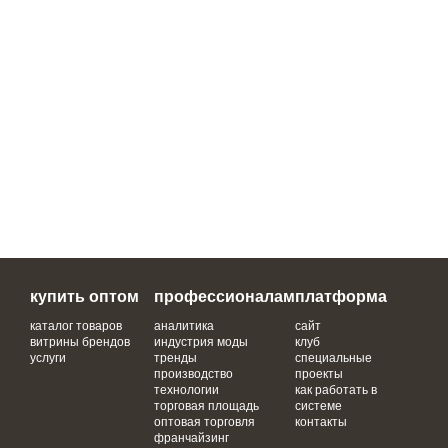
купить оптом
профессионалам
платформа
каталог товаров
аналитика
сайт
витрины брендов
индустрия моды
клуб
услуги
тренды
специальные
производство
проекты
технологии
как работать в
торговая площадь
системе
оптовая торговля
контакты
франчайзинг