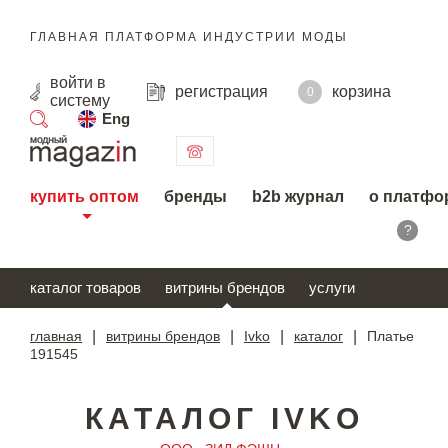
ГЛАВНАЯ ПЛАТФОРМА ИНДУСТРИИ МОДЫ
войти
в
регистрация
корзина
0
систему
Eng
поиск
купить оптом
бренды
b2b журнал
о платфо
?
каталог товаров
витрины брендов
услуги
главная
|
витрины брендов
|
Ivko
|
каталог
|
Платье
191545
КАТАЛОГ IVKO