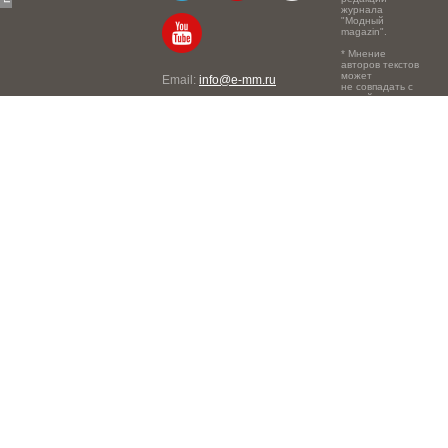
журнала
"Модный
magazin".
* Мнение
авторов текстов
может
Email:
info@e-mm.ru
не совпадать с
точкой зрения
Адреса:
редакции.
Россия, г. Москва, 105066,
Токмаков переулок, дом №
16, строение 2, телефон:
+7-903-140-03-57
Россия, г. Санкт-Петербург,
191186, Офисный центр
"Казанский", Казанская ул,
7, телефон: 8-800-600-40-
21
Россия, г. Краснодар,
105066, Офисный центр
"Кутузовский", Северная
ул., 490, телефон: 8-800-
600-40-21
Россия, г. Нижний
Новгород, 603105,
Офисный центр "London",