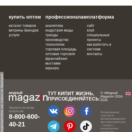
купить оптом
профессионалам
платформа
каталог товаров
аналитика
сайт
витрины брендов
индустрия моды
клуб
услуги
тренды
специальные
производство
проекты
технологии
как работать в
торговая площадь
системе
оптовая торговля
контакты
франчайзинг
выставки
карьера
одпишитесь на новости брендов
ТУТ КИПИТ ЖИЗНЬ,
© «Модный
Magazin» 2016-
ПРИСОЕДИНЯЙТЕСЬ:
2026.
Звоните по всем
вопросам
Копирование
8-800-600-
текстов и
воспроизведение
фотоматериалов
40-21
- только с
разрешения
редакции