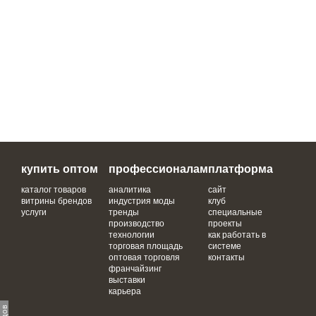
купить оптом
профессионалам
платформа
каталог товаров
аналитика
сайт
витрины брендов
индустрия моды
клуб
услуги
тренды
специальные
производство
проекты
технологии
как работать в
торговая площадь
системе
оптовая торговля
контакты
франчайзинг
выставки
карьера