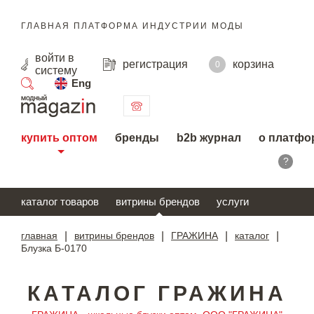
ГЛАВНАЯ ПЛАТФОРМА ИНДУСТРИИ МОДЫ
войти
в
регистрация
корзина
0
систему
Eng
поиск
купить оптом
бренды
b2b журнал
о платфо
?
каталог товаров
витрины брендов
услуги
главная
|
витрины брендов
|
ГРАЖИНА
|
каталог
|
Блузка Б-0170
КАТАЛОГ ГРАЖИНА