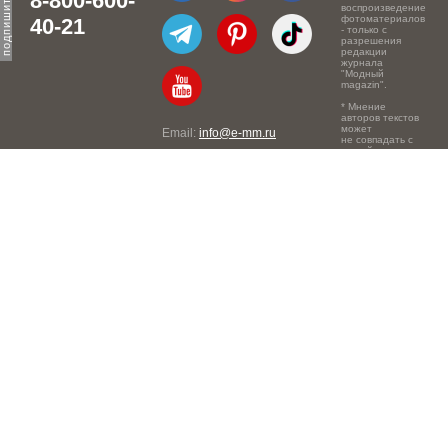
8-800-600-
воспроизведение
фотоматериалов
40-21
- только с
разрешения
редакции
журнала
"Модный
magazin".
* Мнение
авторов текстов
может
Email:
info@e-mm.ru
не совпадать с
точкой зрения
Адреса:
редакции.
Россия, г. Москва, 105066,
Токмаков переулок, дом №
16, строение 2, телефон:
+7-903-140-03-57
Россия, г. Санкт-Петербург,
191186, Офисный центр
"Казанский", Казанская ул,
7, телефон: 8-800-600-40-
21
Россия, г. Краснодар,
105066, Офисный центр
"Кутузовский", Северная
ул., 490, телефон: 8-800-
600-40-21