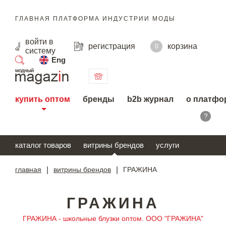
ГЛАВНАЯ ПЛАТФОРМА ИНДУСТРИИ МОДЫ
войти
в
регистрация
корзина
0
систему
Eng
поиск
купить оптом
бренды
b2b журнал
о платфо
?
каталог товаров
витрины брендов
услуги
главная
|
витрины брендов
|
ГРАЖИНА
ГРАЖИНА
ГРАЖИНА - школьные блузки оптом. ООО "ГРАЖИНА"