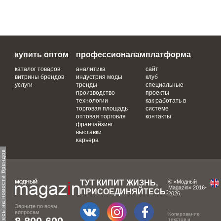
купить оптом
профессионалам
платформа
каталог товаров
аналитика
сайт
витрины брендов
индустрия моды
клуб
услуги
тренды
специальные
производство
проекты
технологии
как работать в
торговая площадь
системе
оптовая торговля
контакты
франчайзинг
выставки
карьера
одпишитесь на новости брендов
ТУТ КИПИТ ЖИЗНЬ,
© «Модный
Magazin» 2016-
ПРИСОЕДИНЯЙТЕСЬ:
2026.
Звоните по всем
вопросам
Копирование
текстов и