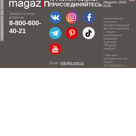
одпишитесь на новости брендов
Magazin» 2016-
ПРИСОЕДИНЯЙТЕСЬ:
2026.
Звоните по всем
вопросам
Копирование
8-800-600-
текстов и
воспроизведение
фотоматериалов
40-21
- только с
разрешения
редакции
журнала
"Модный
magazin".
* Мнение
авторов текстов
может
Email:
info@e-mm.ru
не совпадать с
точкой зрения
Адреса:
редакции.
Россия, г. Москва, 105066,
Токмаков переулок, дом №
16, строение 2, телефон:
+7-903-140-03-57
Россия, г. Санкт-Петербург,
191186, Офисный центр
"Казанский", Казанская ул,
7, телефон: 8-800-600-40-
21
Россия, г. Краснодар,