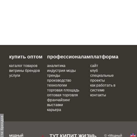
купить оптом
профессионалам
платформа
каталог товаров
аналитика
сайт
витрины брендов
индустрия моды
клуб
услуги
тренды
специальные
производство
проекты
технологии
как работать в
торговая площадь
системе
оптовая торговля
контакты
франчайзинг
выставки
карьера
ТУТ КИПИТ ЖИЗНЬ,
© «Модный