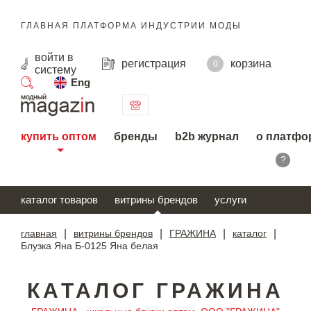
ГЛАВНАЯ ПЛАТФОРМА ИНДУСТРИИ МОДЫ
войти
в
регистрация
корзина
0
систему
Eng
поиск
купить оптом
бренды
b2b журнал
о платфо
?
каталог товаров
витрины брендов
услуги
главная
|
витрины брендов
|
ГРАЖИНА
|
каталог
|
Блузка Яна Б-0125 Яна белая
КАТАЛОГ ГРАЖИНА