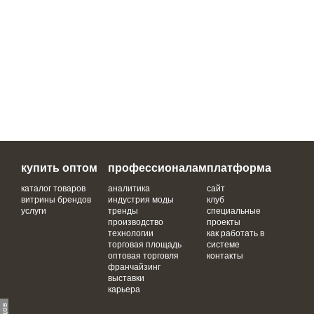
купить оптом
профессионалам
платформа
каталог товаров
аналитика
сайт
витрины брендов
индустрия моды
клуб
услуги
тренды
специальные
производство
проекты
технологии
как работать в
торговая площадь
системе
оптовая торговля
контакты
франчайзинг
выставки
карьера