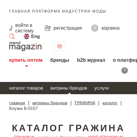
ГЛАВНАЯ ПЛАТФОРМА ИНДУСТРИИ МОДЫ
войти
в
регистрация
корзина
0
систему
Eng
поиск
купить оптом
бренды
b2b журнал
о платфо
?
каталог товаров
витрины брендов
услуги
главная
|
витрины брендов
|
ГРАЖИНА
|
каталог
|
Блузка Б-0157
КАТАЛОГ ГРАЖИНА