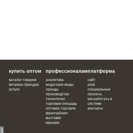
купить оптом
профессионалам
платформа
каталог товаров
аналитика
сайт
витрины брендов
индустрия моды
клуб
услуги
тренды
специальные
производство
проекты
технологии
как работать в
торговая площадь
системе
оптовая торговля
контакты
франчайзинг
выставки
карьера