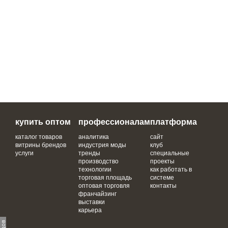
купить оптом
профессионалам
платформа
каталог товаров
аналитика
сайт
витрины брендов
индустрия моды
клуб
услуги
тренды
специальные
производство
проекты
технологии
как работать в
торговая площадь
системе
оптовая торговля
контакты
франчайзинг
выставки
карьера