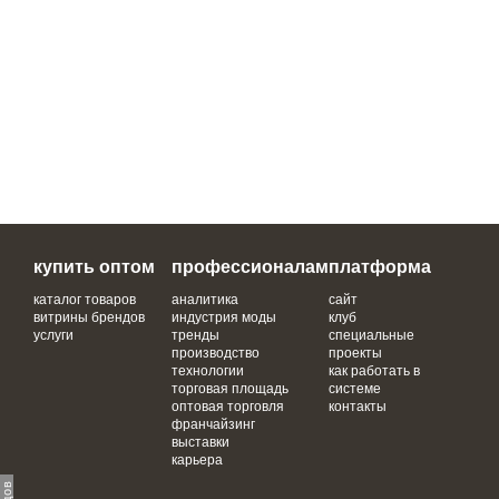
купить оптом
профессионалам
платформа
каталог товаров
аналитика
сайт
витрины брендов
индустрия моды
клуб
услуги
тренды
специальные
производство
проекты
технологии
как работать в
торговая площадь
системе
оптовая торговля
контакты
франчайзинг
выставки
карьера