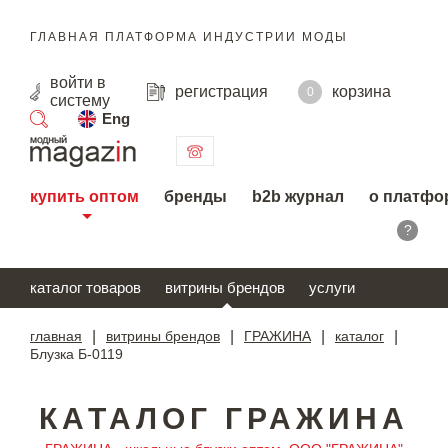
ГЛАВНАЯ ПЛАТФОРМА ИНДУСТРИИ МОДЫ
войти
в
регистрация
корзина
0
систему
Eng
поиск
купить оптом
бренды
b2b журнал
о платфо
?
каталог товаров
витрины брендов
услуги
главная
|
витрины брендов
|
ГРАЖИНА
|
каталог
|
Блузка Б-0119
КАТАЛОГ ГРАЖИНА