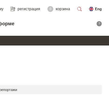
му
регистрация
корзина
Eng
0
поиск
форме
?
 репортажи