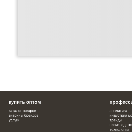
купить оптом
професс
каталог товаров
аналитика
витрины брендов
индустрия м
услуги
тренды
производств
технологии