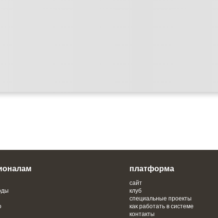
ионалам
платформа
сайт
оды
клуб
специальные проекты
о
как работать в системе
контакты