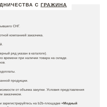
УДНИЧЕСТВА С
ГРАЖИНА
бывшего СНГ.
ртной компанией заказчика.
й.
рный ряд указан в каталоге).
 по времени при наличии товара на складе.
нов.
едоплаты.
анной продукции.
исимости от объема закупки. Условия представления
м заказчиком.
м зарегистрируйтесь на b2b-площадке
«Модный