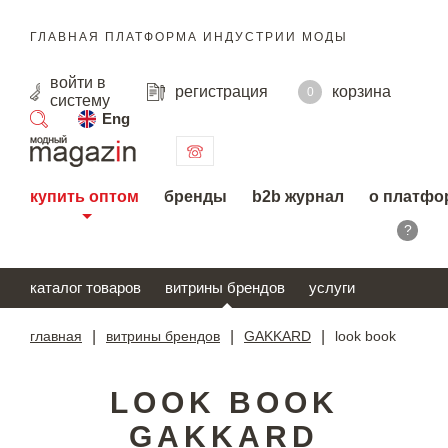
ГЛАВНАЯ ПЛАТФОРМА ИНДУСТРИИ МОДЫ
войти
в
регистрация
корзина
0
систему
Eng
поиск
купить оптом
бренды
b2b журнал
о платфо
?
каталог товаров
витрины брендов
услуги
главная
|
витрины брендов
|
GAKKARD
|
look book
LOOK BOOK
GAKKARD