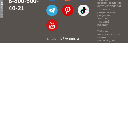
8-800-600-
воспроизведение
фотоматериалов
40-21
- только с
разрешения
редакции
журнала
"Модный
magazin".
* Мнение
авторов текстов
может
Email:
info@e-mm.ru
не совпадать с
точкой зрения
Адреса:
редакции.
Россия, г. Москва, 105066,
Токмаков переулок, дом №
16, строение 2, телефон:
+7-903-140-03-57
Россия, г. Санкт-Петербург,
191186, Офисный центр
"Казанский", Казанская ул,
7, телефон: 8-800-600-40-
21
Россия, г. Краснодар,
105066, Офисный центр
"Кутузовский", Северная
ул., 490, телефон: 8-800-
600-40-21