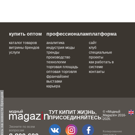
купить оптом
профессионалам
платформа
каталог товаров
аналитика
сайт
витрины брендов
индустрия моды
клуб
услуги
тренды
специальные
производство
проекты
технологии
как работать в
торговая площадь
системе
оптовая торговля
контакты
франчайзинг
выставки
карьера
одпишитесь на новости брендов
ТУТ КИПИТ ЖИЗНЬ,
© «Модный
Magazin» 2016-
ПРИСОЕДИНЯЙТЕСЬ:
2026.
Звоните по всем
вопросам
Копирование
текстов и