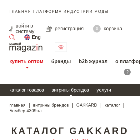
ГЛАВНАЯ ПЛАТФОРМА ИНДУСТРИИ МОДЫ
войти
в
регистрация
корзина
0
систему
Eng
поиск
купить оптом
бренды
b2b журнал
о платфо
?
каталог товаров
витрины брендов
услуги
главная
|
витрины брендов
|
GAKKARD
|
каталог
|
Бомбер 4309пл
КАТАЛОГ GAKKARD