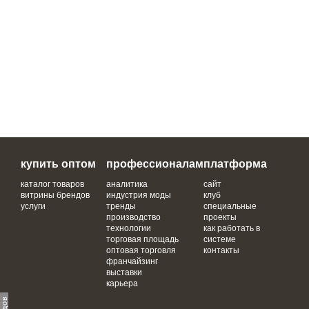
купить оптом
профессионалам
платформа
каталог товаров
аналитика
сайт
витрины брендов
индустрия моды
клуб
услуги
тренды
специальные
производство
проекты
технологии
как работать в
торговая площадь
системе
оптовая торговля
контакты
франчайзинг
выставки
карьера