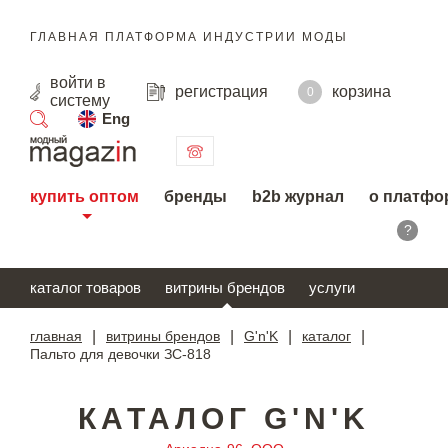
ГЛАВНАЯ ПЛАТФОРМА ИНДУСТРИИ МОДЫ
войти
в
регистрация
корзина
0
систему
Eng
поиск
купить оптом
бренды
b2b журнал
о платфо
?
каталог товаров
витрины брендов
услуги
главная
|
витрины брендов
|
G'n'K
|
каталог
|
Пальто для девочки ЗС-818
КАТАЛОГ G'N'K