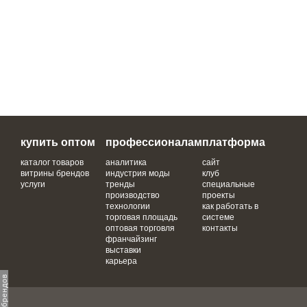
купить оптом
профессионалам
платформа
каталог товаров
аналитика
сайт
витрины брендов
индустрия моды
клуб
услуги
тренды
специальные
производство
проекты
технологии
как работать в
торговая площадь
системе
оптовая торговля
контакты
франчайзинг
выставки
карьера