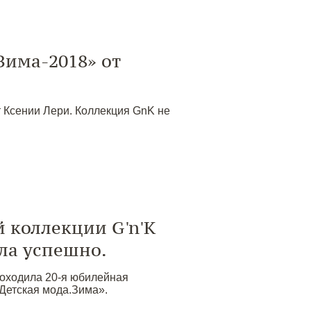
Зима-2018» от
т Ксении Лери. Коллекция GnK не
 коллекции G'n'K
ла успешно.
роходила 20-я юбилейная
Детская мода.Зима».