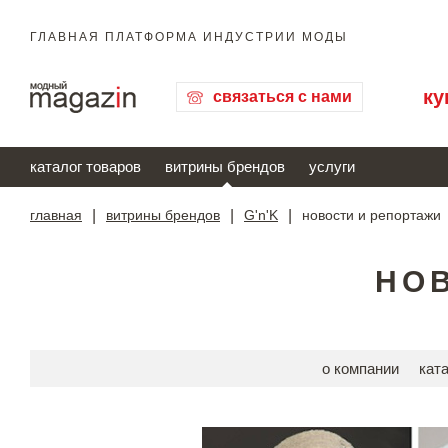
ГЛАВНАЯ ПЛАТФОРМА ИНДУСТРИИ МОДЫ
ку
связаться с нами
каталог товаров
витрины брендов
услуги
главная
|
витрины брендов
|
G'n'K
|
новости и репортажи
НОВ
о компании
кат