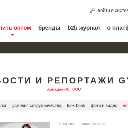
войти
в систе
пить оптом
бренды
b2b журнал
о плат
ОСТИ И РЕПОРТАЖИ G
Ариадна-96, ООО
алог
условия сотрудничества
look book
фото и видео
но
12.04.2021
|
Юлия Колобова