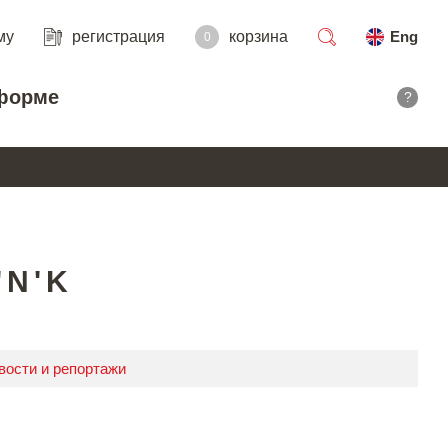
му
регистрация
корзина
Eng
0
поиск
форме
?
'N'K
вости и репортажи