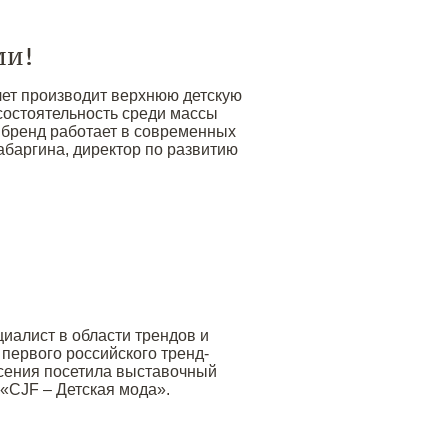
ми!
лет производит верхнюю детскую
состоятельность среди массы
к бренд работает в современных
абаргина, директор по развитию
циалист в области трендов и
 первого российского тренд-
Ксения посетила выставочный
 «CJF – Детская мода».