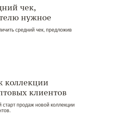
дний чек,
телю нужное
личить средний чек, предложив
аж коллекции
оптовых клиентов
й старт продаж новой коллекции
нтов.