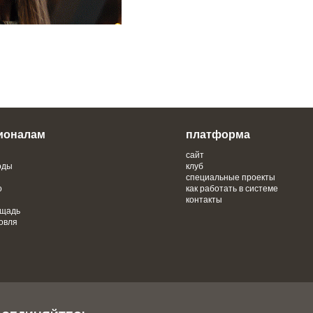
ионалам
платформа
сайт
оды
клуб
специальные проекты
о
как работать в системе
контакты
ощадь
овля