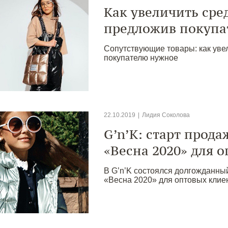
Как увеличить сре
предложив покупа
Сопутствующие товары: как уве
покупателю нужное
22.10.2019
|
Лидия Соколова
G’n’K: старт прод
«Весна 2020» для 
В G’n’K состоялся долгожданны
«Весна 2020» для оптовых клие