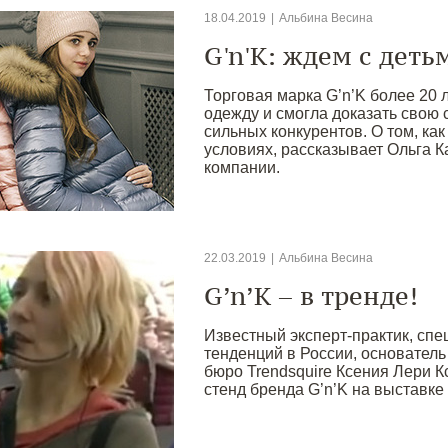
18.04.2019
|
Альбина Весина
G'n'K: ждем с деть
Торговая марка G’n’K более 20 
одежду и смогла доказать свою 
сильных конкурентов. О том, ка
условиях, рассказывает Ольга К
компании.
22.03.2019
|
Альбина Весина
G’n’K – в тренде!
Известный эксперт-практик, спе
тенденций в России, основатель
бюро Trendsquire Ксения Лери 
стенд бренда G’n’K на выставке