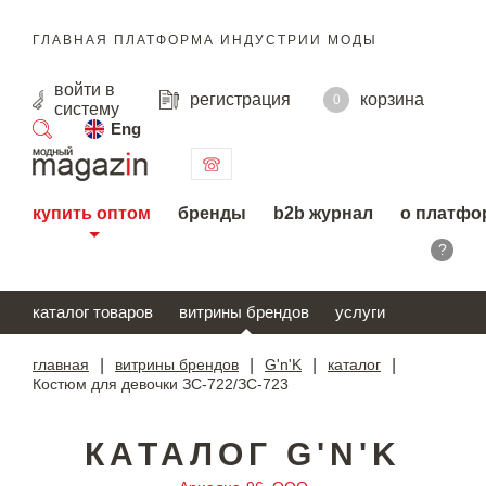
ГЛАВНАЯ ПЛАТФОРМА ИНДУСТРИИ МОДЫ
войти
в
регистрация
корзина
0
систему
Eng
поиск
купить оптом
бренды
b2b журнал
о платфо
?
каталог товаров
витрины брендов
услуги
главная
|
витрины брендов
|
G'n'K
|
каталог
|
Костюм для девочки ЗС-722/ЗС-723
КАТАЛОГ G'N'K