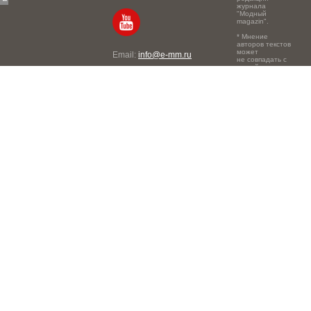
журнала
"Модный
magazin".
* Мнение
авторов текстов
может
Email:
info@e-mm.ru
не совпадать с
точкой зрения
Адреса:
редакции.
Россия, г. Москва, 105066,
Токмаков переулок, дом №
16, строение 2, телефон:
+7-903-140-03-57
Россия, г. Санкт-Петербург,
191186, Офисный центр
"Казанский", Казанская ул,
7, телефон: 8-800-600-40-
21
Россия, г. Краснодар,
105066, Офисный центр
"Кутузовский", Северная
ул., 490, телефон: 8-800-
600-40-21
Россия, г. Нижний
Новгород, 603105,
Офисный центр "London",