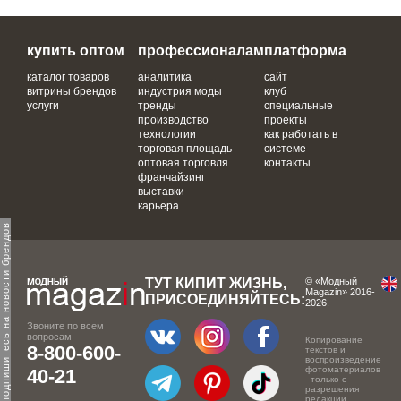
купить оптом
профессионалам
платформа
каталог товаров
аналитика
сайт
витрины брендов
индустрия моды
клуб
услуги
тренды
специальные
производство
проекты
технологии
как работать в
торговая площадь
системе
оптовая торговля
контакты
франчайзинг
выставки
карьера
одпишитесь на новости брендов
ТУТ КИПИТ ЖИЗНЬ,
© «Модный
Magazin» 2016-
ПРИСОЕДИНЯЙТЕСЬ:
2026.
Звоните по всем
вопросам
Копирование
8-800-600-
текстов и
воспроизведение
фотоматериалов
40-21
- только с
разрешения
редакции