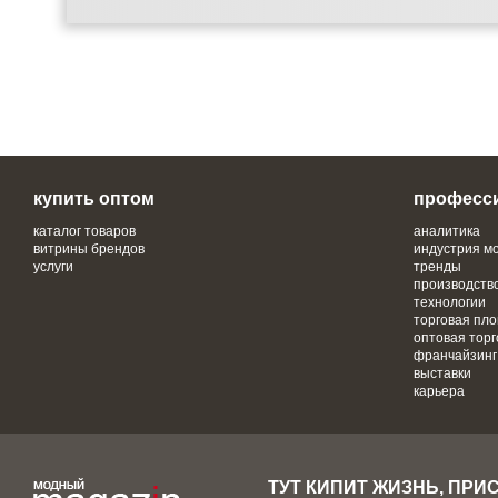
купить оптом
професс
каталог товаров
аналитика
витрины брендов
индустрия м
услуги
тренды
производств
технологии
торговая пл
оптовая торг
франчайзинг
выставки
карьера
ТУТ КИПИТ ЖИЗНЬ, ПРИ