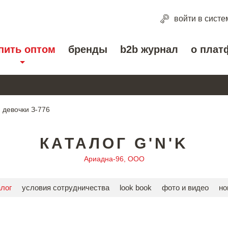
войти
в систе
пить оптом
бренды
b2b журнал
о плат
 девочки З-776
КАТАЛОГ G'N'K
Ариадна-96, ООО
алог
условия сотрудничества
look book
фото и видео
но