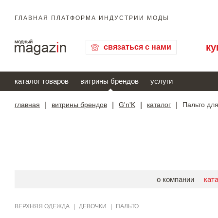
ГЛАВНАЯ ПЛАТФОРМА ИНДУСТРИИ МОДЫ
ку
связаться с нами
каталог товаров
витрины брендов
услуги
главная
|
витрины брендов
|
G'n'K
|
каталог
|
Пальто для
о компании
кат
ВЕРХНЯЯ ОДЕЖДА
|
ДЕВОЧКИ
|
ПАЛЬТО