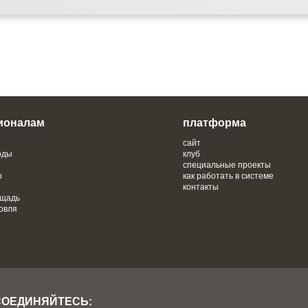
ионалам
платформа
сайт
оды
клуб
специальные проекты
о
как работать в системе
контакты
ощадь
овля
СОЕДИНЯЙТЕСЬ: