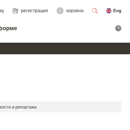
му
регистрация
корзина
Eng
0
поиск
форме
?
вости и репортажи