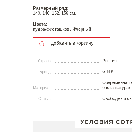
Размерный ряд:
140, 146, 152, 158 см.
Цвета:
пудра/фисташковый/черный
добавить в корзину
Россия
Страна:
G'N'K
Бренд:
Современная к
енота натурал
Материал:
Свободный ск
Статус:
УСЛОВИЯ СОТ