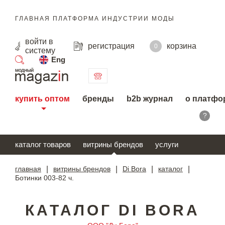
ГЛАВНАЯ ПЛАТФОРМА ИНДУСТРИИ МОДЫ
войти
в
регистрация
корзина
0
систему
Eng
поиск
купить оптом
бренды
b2b журнал
о платфо
?
каталог товаров
витрины брендов
услуги
главная
|
витрины брендов
|
Di Bora
|
каталог
|
Ботинки 003-82 ч.
КАТАЛОГ DI BORA