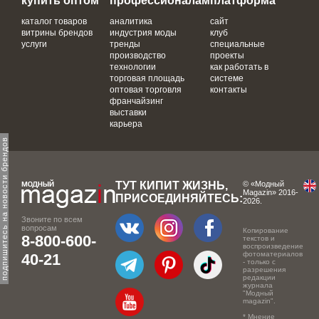
купить оптом
профессионалам
платформа
каталог товаров
аналитика
сайт
витрины брендов
индустрия моды
клуб
услуги
тренды
специальные
производство
проекты
технологии
как работать в
торговая площадь
системе
оптовая торговля
контакты
франчайзинг
выставки
карьера
одпишитесь на новости брендов
ТУТ КИПИТ ЖИЗНЬ,
© «Модный
Magazin» 2016-
ПРИСОЕДИНЯЙТЕСЬ:
2026.
Звоните по всем
вопросам
Копирование
8-800-600-
текстов и
воспроизведение
фотоматериалов
40-21
- только с
разрешения
редакции
журнала
"Модный
magazin".
* Мнение