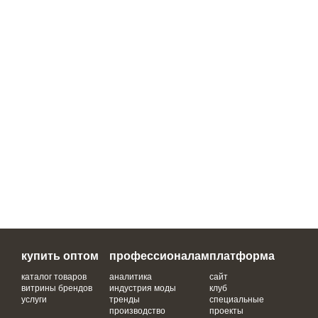
купить оптом
профессионалам
платформа
каталог товаров
аналитика
сайт
витрины брендов
индустрия моды
клуб
услуги
тренды
специальные
производство
проекты