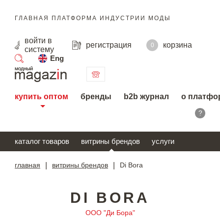
ГЛАВНАЯ ПЛАТФОРМА ИНДУСТРИИ МОДЫ
войти
в
регистрация
корзина
0
систему
Eng
поиск
купить оптом
бренды
b2b журнал
о платфо
?
каталог товаров
витрины брендов
услуги
главная
|
витрины брендов
|
Di Bora
DI BORA
ООО "Ди Бора"