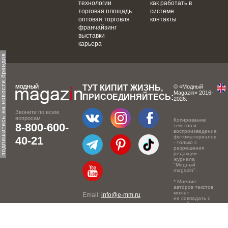
технологии
как работать в
торговая площадь
системе
оптовая торговля
контакты
франчайзинг
выставки
карьера
одпишитесь на новости брендов
ТУТ КИПИТ ЖИЗНЬ,
© «Модный
Magazin» 2016-
ПРИСОЕДИНЯЙТЕСЬ:
2026.
Звоните по всем
вопросам
Копирование
8-800-600-
текстов и
воспроизведение
фотоматериалов
40-21
- только с
разрешения
редакции
журнала
"Модный
magazin".
* Мнение
авторов текстов
может
Email:
info@e-mm.ru
не совпадать с
точкой зрения
Адреса:
редакции.
Россия, г. Москва, 105066,