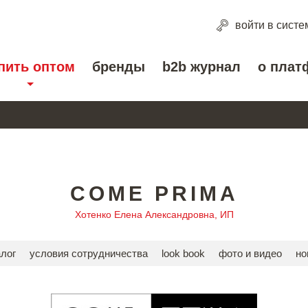
войти
в систе
пить оптом
бренды
b2b журнал
о плат
COME PRIMA
Хотенко Елена Александровна, ИП
алог
условия сотрудничества
look book
фото и видео
но