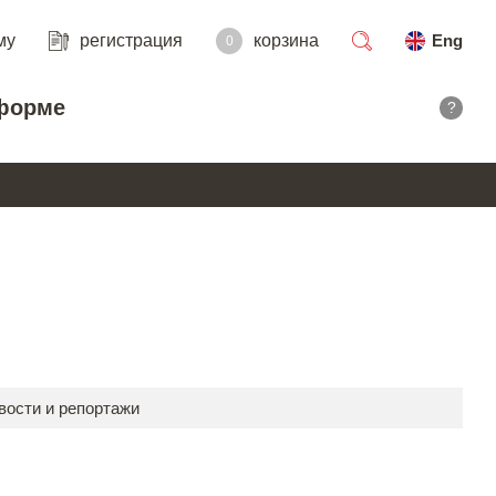
му
регистрация
корзина
Eng
0
поиск
форме
?
вости и репортажи