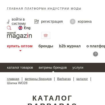
ГЛАВНАЯ ПЛАТФОРМА ИНДУСТРИИ МОДЫ
войти
в
регистрация
корзина
0
систему
Eng
поиск
купить оптом
бренды
b2b журнал
о платфо
?
каталог товаров
витрины брендов
услуги
главная
|
витрины брендов
|
Barbaras
|
каталог
|
Шапка WO28
КАТАЛОГ