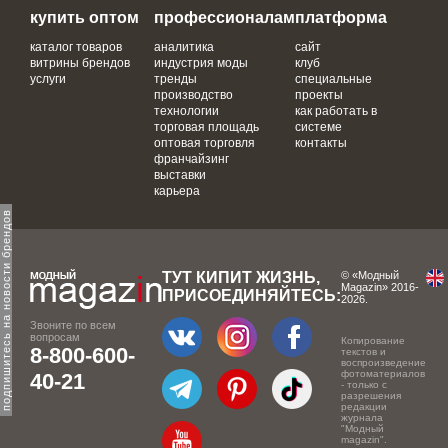
купить оптом
профессионалам
платформа
каталог товаров
аналитика
сайт
витрины брендов
индустрия моды
клуб
услуги
тренды
специальные
производство
проекты
технологии
как работать в
торговая площадь
системе
оптовая торговля
контакты
франчайзинг
выставки
карьера
одпишитесь на новости брендов
ТУТ КИПИТ ЖИЗНЬ,
© «Модный
Magazin» 2016-
ПРИСОЕДИНЯЙТЕСЬ:
2026.
Звоните по всем
вопросам
Копирование
8-800-600-
текстов и
воспроизведение
фотоматериалов
40-21
- только с
разрешения
редакции
журнала
"Модный
magazin".