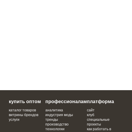
купить оптом
профессионалам
платформа
каталог товаров
аналитика
сайт
витрины брендов
индустрия моды
клуб
услуги
тренды
специальные
производство
проекты
технологии
как работать в