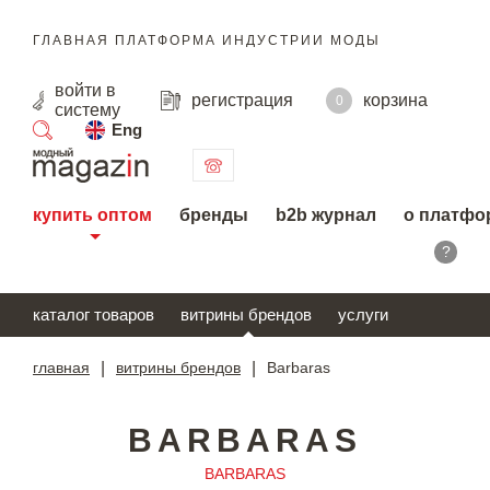
ГЛАВНАЯ ПЛАТФОРМА ИНДУСТРИИ МОДЫ
войти
в
регистрация
корзина
0
систему
Eng
поиск
купить оптом
бренды
b2b журнал
о платфо
?
каталог товаров
витрины брендов
услуги
главная
|
витрины брендов
|
Barbaras
BARBARAS
BARBARAS