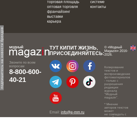
торговая площадь
системе
оптовая торговля
контакты
франчайзинг
выставки
карьера
одпишитесь на новости брендов
ТУТ КИПИТ ЖИЗНЬ,
© «Модный
Magazin» 2016-
ПРИСОЕДИНЯЙТЕСЬ:
2026.
Звоните по всем
вопросам
Копирование
8-800-600-
текстов и
воспроизведение
фотоматериалов
40-21
- только с
разрешения
редакции
журнала
"Модный
magazin".
* Мнение
авторов текстов
может
Email:
info@e-mm.ru
не совпадать с
точкой зрения
Адреса:
редакции.
Россия, г. Москва, 105066,
Токмаков переулок, дом №