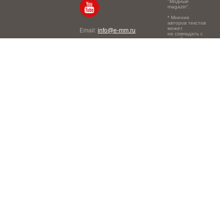
"Модный
magazin".
* Мнение
авторов текстов
может
Email:
info@e-mm.ru
не совпадать с
точкой зрения
Адреса:
редакции.
Россия, г. Москва, 105066,
Токмаков переулок, дом №
16, строение 2, телефон:
+7-903-140-03-57
Россия, г. Санкт-Петербург,
191186, Офисный центр
"Казанский", Казанская ул,
7, телефон: 8-800-600-40-
21
Россия, г. Краснодар,
105066, Офисный центр
"Кутузовский", Северная
ул., 490, телефон: 8-800-
600-40-21
Россия, г. Нижний
Новгород, 603105,
Офисный центр "London",
Ошарская, 77А, телефон:
8-800-600-40-21