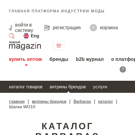
ГЛАВНАЯ ПЛАТФОРМА ИНДУСТРИИ МОДЫ
войти
в
регистрация
корзина
0
систему
Eng
поиск
купить оптом
бренды
b2b журнал
о платфо
?
каталог товаров
витрины брендов
услуги
главная
|
витрины брендов
|
Barbaras
|
каталог
|
Шапка WO10
КАТАЛОГ