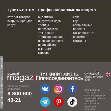
купить оптом
профессионалам
платформа
каталог товаров
аналитика
сайт
витрины брендов
индустрия моды
клуб
услуги
тренды
специальные
производство
проекты
технологии
как работать в
торговая площадь
системе
оптовая торговля
контакты
франчайзинг
выставки
карьера
одпишитесь на новости брендов
ТУТ КИПИТ ЖИЗНЬ,
© «Модный
Magazin» 2016-
ПРИСОЕДИНЯЙТЕСЬ:
2026.
Звоните по всем
вопросам
Копирование
8-800-600-
текстов и
воспроизведение
фотоматериалов
40-21
- только с
разрешения
редакции
журнала