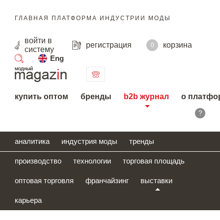
ГЛАВНАЯ ПЛАТФОРМА ИНДУСТРИИ МОДЫ
войти
в
регистрация
корзина
0
систему
Eng
поиск
купить оптом
бренды
b2b журнал
о платфо
?
аналитика
индустрия моды
тренды
производство
технологии
торговая площадь
оптовая торговля
франчайзинг
выставки
карьера