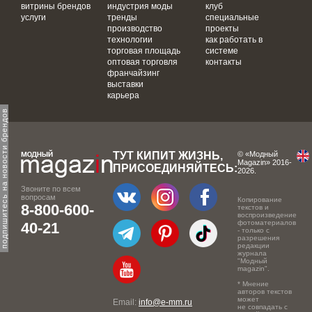
витрины брендов
индустрия моды
клуб
услуги
тренды
специальные
производство
проекты
технологии
как работать в
торговая площадь
системе
оптовая торговля
контакты
франчайзинг
выставки
карьера
одпишитесь на новости брендов
ТУТ КИПИТ ЖИЗНЬ,
© «Модный
Magazin» 2016-
ПРИСОЕДИНЯЙТЕСЬ:
2026.
Звоните по всем
вопросам
Копирование
8-800-600-
текстов и
воспроизведение
фотоматериалов
40-21
- только с
разрешения
редакции
журнала
"Модный
magazin".
* Мнение
авторов текстов
может
Email:
info@e-mm.ru
не совпадать с